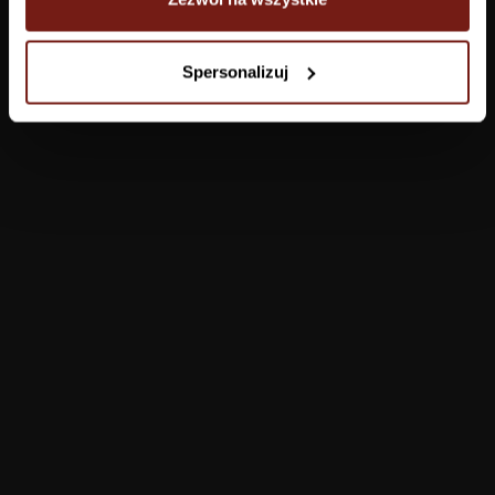
Tapety
Spersonalizuj
Salon
Łazienka
Sypialnia
Jadalnia
Przedpokój
Konfigurator
Produkty
Pomoc
Tapety
FAQ
Farby
Płatności