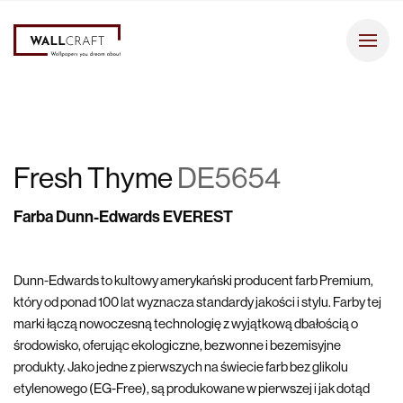
Fresh Thyme
DE5654
Farba Dunn-Edwards EVEREST
Dunn-Edwards to kultowy amerykański producent farb Premium,
który od ponad 100 lat wyznacza standardy jakości i stylu. Farby tej
marki łączą nowoczesną technologię z wyjątkową dbałością o
środowisko, oferując ekologiczne, bezwonne i bezemisyjne
produkty. Jako jedne z pierwszych na świecie farb bez glikolu
etylenowego (EG-Free), są produkowane w pierwszej i jak dotąd