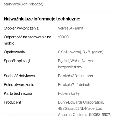
standard (3 dni robocze)
Najważniejsze informacje techniczne
:
Stopień wykończenia
Velvet (Aksamit)
Odporność na szorowanie na
10000
mokro
Opakowania
0.95 l (kwarta); 3,78 l (galon)
Sposób aplikacji
Pędzel, Wałek, Natrysk
bezpowietrzny
Suchość dotykowa
Po około 30 minutach
Pełne utwardzenie
Po około 7-14 dniach
Karta techniczna
Pobierz kartę
Producent
Dunn-Edwards Corporation,
4885 East 52ND Place, Los
Angeles, California 90058-5507,