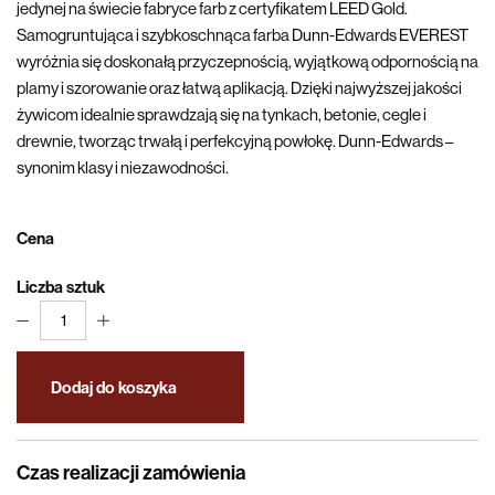
jedynej na świecie fabryce farb z certyfikatem LEED Gold.
Samogruntująca i szybkoschnąca farba Dunn-Edwards EVEREST
wyróżnia się doskonałą przyczepnością, wyjątkową odpornością na
plamy i szorowanie oraz łatwą aplikacją. Dzięki najwyższej jakości
żywicom idealnie sprawdzają się na tynkach, betonie, cegle i
drewnie, tworząc trwałą i perfekcyjną powłokę. Dunn-Edwards –
synonim klasy i niezawodności.
Cena
Liczba sztuk
1
Dodaj do koszyka
Czas realizacji zamówienia