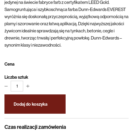
jedynej na świecie fabryce farb z certyfikatem LEED Gold.
Samogruntująca i szybkoschnąca farba Dunn-Edwards EVEREST
wyróżnia się doskonałą przyczepnością, wyjątkową odpornością na
plamy i szorowanie oraz łatwą aplikacją. Dzięki najwyższej jakości
żywicom idealnie sprawdzają się na tynkach, betonie, cegle i
drewnie, tworząc trwałą i perfekcyjną powłokę. Dunn-Edwards –
synonim klasy i niezawodności.
Cena
Liczba sztuk
1
Dodaj do koszyka
Czas realizacji zamówienia