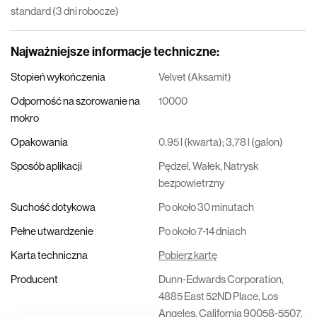
standard (3 dni robocze)
Najważniejsze informacje techniczne
:
Stopień wykończenia
Velvet (Aksamit)
Odporność na szorowanie na
10000
mokro
Opakowania
0.95 l (kwarta); 3,78 l (galon)
Sposób aplikacji
Pędzel, Wałek, Natrysk
bezpowietrzny
Suchość dotykowa
Po około 30 minutach
Pełne utwardzenie
Po około 7-14 dniach
Karta techniczna
Pobierz kartę
Producent
Dunn-Edwards Corporation,
4885 East 52ND Place, Los
Angeles, California 90058-5507,