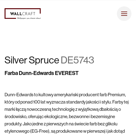
Silver Spruce
DE5743
Farba Dunn-Edwards EVEREST
Dunn-Edwards to kultowy amerykański producent farb Premium,
który od ponad 100 lat wyznacza standardy jakości i stylu. Farby tej
marki łączą nowoczesną technologię z wyjątkową dbałością o
środowisko, oferując ekologiczne, bezwonne i bezemisyjne
produkty. Jako jedne z pierwszych na świecie farb bez glikolu
etylenowego (EG-Free), są produkowane w pierwszej i jak dotąd