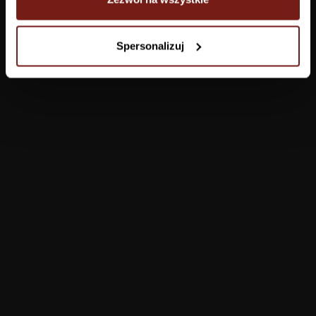
Tapety
Spersonalizuj
Salon
Łazienka
Sypialnia
Jadalnia
Przedpokój
Konfigurator
Produkty
Pomoc
Tapety
FAQ
Farby
Płatności