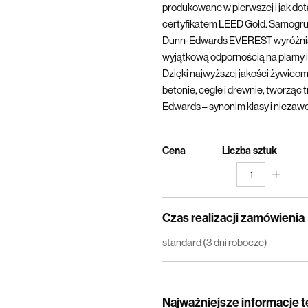
produkowane w pierwszej i jak dotą
certyfikatem LEED Gold. Samogru
Dunn-Edwards EVEREST wyróżnia 
wyjątkową odpornością na plamy i 
Dzięki najwyższej jakości żywicom
betonie, cegle i drewnie, tworząc 
Edwards – synonim klasy i niezaw
Cena
Liczba sztuk
1
Czas realizacji zamówienia
standard (3 dni robocze)
Najważniejsze informacje 