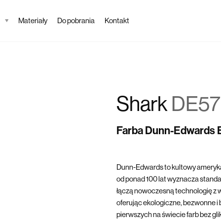
Materiały
Do pobrania
Kontakt
Shark
DE57
Farba Dunn-Edwards
Dunn-Edwards to kultowy ameryka
od ponad 100 lat wyznacza standard
łączą nowoczesną technologię z w
oferując ekologiczne, bezwonne i 
pierwszych na świecie farb bez gl