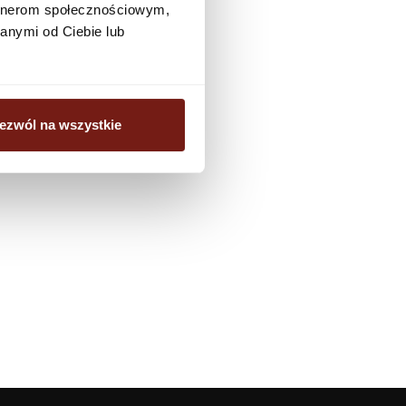
artnerom społecznościowym,
biuro@dunnedwards.pl
anymi od Ciebie lub
ezwól na wszystkie