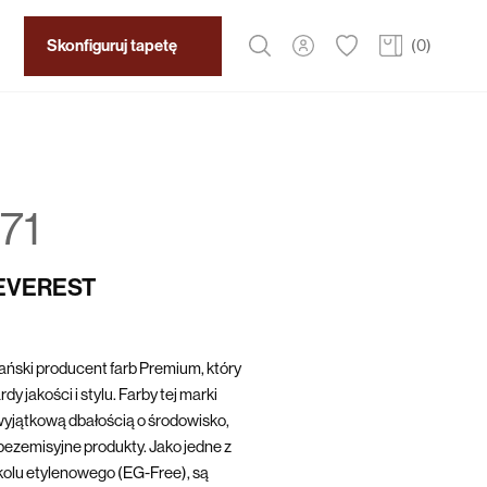
Skonfiguruj tapetę
(
0
)
71
 EVEREST
ński producent farb Premium, który
y jakości i stylu. Farby tej marki
yjątkową dbałością o środowisko,
bezemisyjne produkty. Jako jedne z
ikolu etylenowego (EG-Free), są