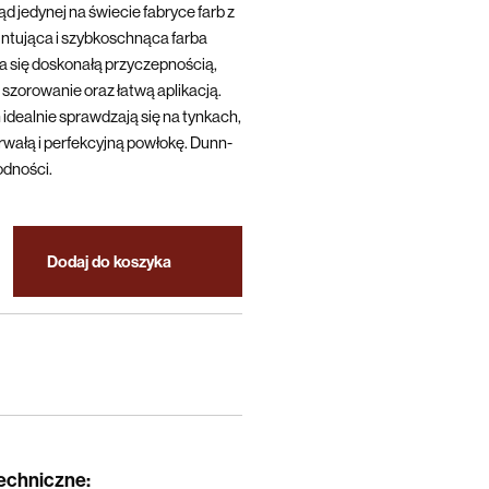
d jedynej na świecie fabryce farb z
ntująca i szybkoschnąca farba
się doskonałą przyczepnością,
szorowanie oraz łatwą aplikacją.
 idealnie sprawdzają się na tynkach,
trwałą i perfekcyjną powłokę. Dunn-
odności.
Dodaj do koszyka
techniczne
: