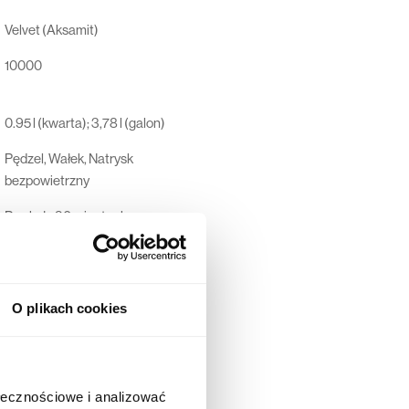
Velvet (Aksamit)
10000
0.95 l (kwarta); 3,78 l (galon)
Pędzel, Wałek, Natrysk
bezpowietrzny
Po około 30 minutach
Po około 7-14 dniach
Pobierz kartę
O plikach cookies
Dunn-Edwards Corporation, 4885
East 52ND Place, Los Angeles,
California 90058-5507, USA
ołecznościowe i analizować
44 600 00 00,