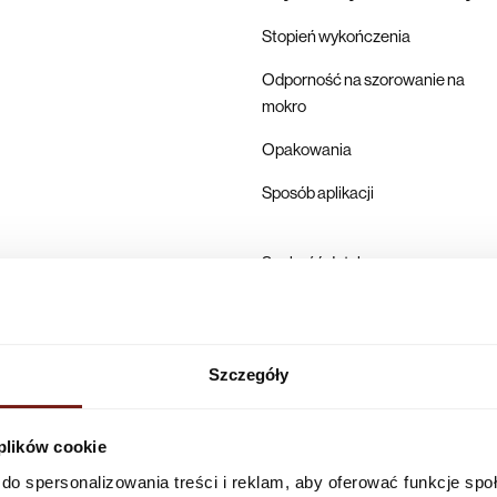
Stopień wykończenia
Odporność na szorowanie na
mokro
Opakowania
Sposób aplikacji
Suchość dotykowa
Pełne utwardzenie
Karta techniczna
Szczegóły
Producent
 plików cookie
do spersonalizowania treści i reklam, aby oferować funkcje sp
Infolinia w Polsce