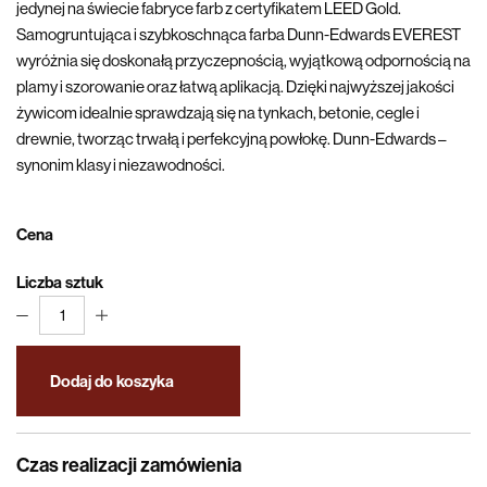
jedynej na świecie fabryce farb z certyfikatem LEED Gold.
Samogruntująca i szybkoschnąca farba Dunn-Edwards EVEREST
wyróżnia się doskonałą przyczepnością, wyjątkową odpornością na
plamy i szorowanie oraz łatwą aplikacją. Dzięki najwyższej jakości
żywicom idealnie sprawdzają się na tynkach, betonie, cegle i
drewnie, tworząc trwałą i perfekcyjną powłokę. Dunn-Edwards –
synonim klasy i niezawodności.
Cena
Liczba sztuk
1
Dodaj do koszyka
Czas realizacji zamówienia