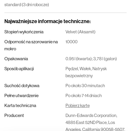
standard (3 dni robocze)
Najważniejsze informacje techniczne
:
Stopień wykończenia
Velvet (Aksamit)
Odporność na szorowanie na
10000
mokro
Opakowania
0.95 l (kwarta); 3,78 l (galon)
Sposób aplikacji
Pędzel, Wałek, Natrysk
bezpowietrzny
Suchość dotykowa
Po około 30 minutach
Pełne utwardzenie
Po około 7-14 dniach
Karta techniczna
Pobierz kartę
Producent
Dunn-Edwards Corporation,
4885 East 52ND Place, Los
Angeles, California 90058-5507,