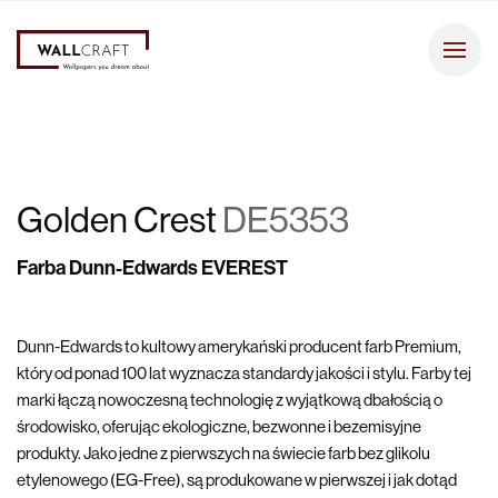
Golden Crest
DE5353
Farba Dunn-Edwards EVEREST
Dunn-Edwards to kultowy amerykański producent farb Premium,
który od ponad 100 lat wyznacza standardy jakości i stylu. Farby tej
marki łączą nowoczesną technologię z wyjątkową dbałością o
środowisko, oferując ekologiczne, bezwonne i bezemisyjne
produkty. Jako jedne z pierwszych na świecie farb bez glikolu
etylenowego (EG-Free), są produkowane w pierwszej i jak dotąd