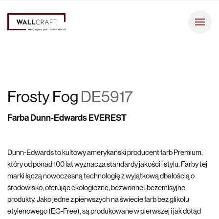
Frosty Fog
DE5917
Farba Dunn-Edwards EVEREST
Dunn-Edwards to kultowy amerykański producent farb Premium,
który od ponad 100 lat wyznacza standardy jakości i stylu. Farby tej
marki łączą nowoczesną technologię z wyjątkową dbałością o
środowisko, oferując ekologiczne, bezwonne i bezemisyjne
produkty. Jako jedne z pierwszych na świecie farb bez glikolu
etylenowego (EG-Free), są produkowane w pierwszej i jak dotąd