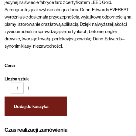
jedynej na świecie fabryce farb z certyfikatem LEED Gold.
Samogruntująca i szybkoschnąca farba Dunn-Edwards EVEREST
wyróżnia się doskonałą przyczepnością, wyjątkową odpornością na
plamy i szorowanie oraz łatwą aplikacją. Dzięki najwyższej jakości
żywicom idealnie sprawdzają się na tynkach, betonie, cegle i
drewnie, tworząc trwałą i perfekcyjną powłokę. Dunn-Edwards –
synonim klasy i niezawodności.
Cena
Liczba sztuk
1
Dodaj do koszyka
Czas realizacji zamówienia