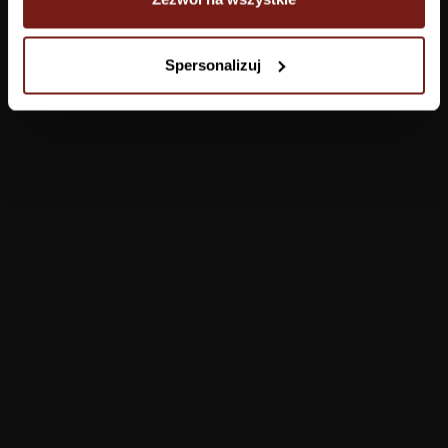
Tapety
Spersonalizuj
Salon
Łazienka
Sypialnia
Jadalnia
Przedpokój
Konfigurator
Produkty
Pomoc
Tapety
FAQ
Farby
Płatności