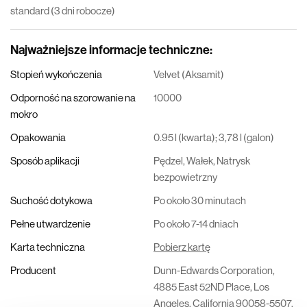
standard (3 dni robocze)
Najważniejsze informacje techniczne
:
Stopień wykończenia
Velvet (Aksamit)
Odporność na szorowanie na
10000
mokro
Opakowania
0.95 l (kwarta); 3,78 l (galon)
Sposób aplikacji
Pędzel, Wałek, Natrysk
bezpowietrzny
Suchość dotykowa
Po około 30 minutach
Pełne utwardzenie
Po około 7-14 dniach
Karta techniczna
Pobierz kartę
Producent
Dunn-Edwards Corporation,
4885 East 52ND Place, Los
Angeles, California 90058-5507,