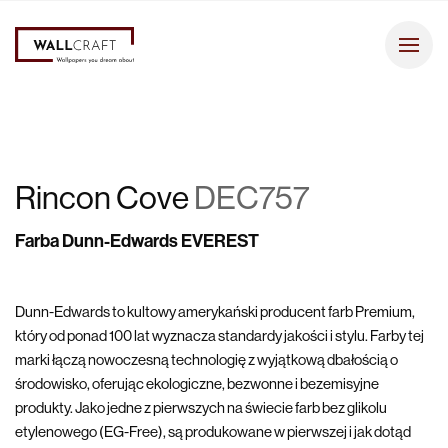
Rincon Cove
DEC757
Farba Dunn-Edwards EVEREST
Dunn-Edwards to kultowy amerykański producent farb Premium,
który od ponad 100 lat wyznacza standardy jakości i stylu. Farby tej
marki łączą nowoczesną technologię z wyjątkową dbałością o
środowisko, oferując ekologiczne, bezwonne i bezemisyjne
produkty. Jako jedne z pierwszych na świecie farb bez glikolu
etylenowego (EG-Free), są produkowane w pierwszej i jak dotąd