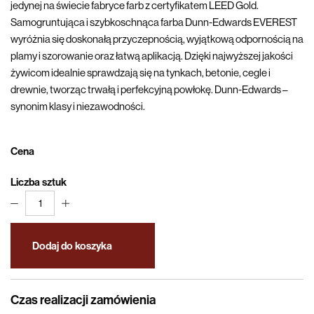
jedynej na świecie fabryce farb z certyfikatem LEED Gold.
Samogruntująca i szybkoschnąca farba Dunn-Edwards EVEREST
wyróżnia się doskonałą przyczepnością, wyjątkową odpornością na
plamy i szorowanie oraz łatwą aplikacją. Dzięki najwyższej jakości
żywicom idealnie sprawdzają się na tynkach, betonie, cegle i
drewnie, tworząc trwałą i perfekcyjną powłokę. Dunn-Edwards –
synonim klasy i niezawodności.
Cena
Liczba sztuk
1
Dodaj do koszyka
Czas realizacji zamówienia