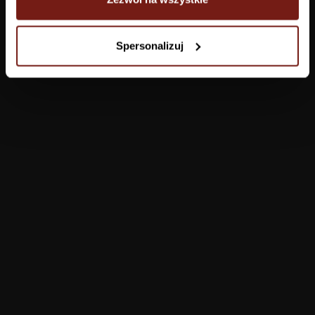
Tapety
Spersonalizuj
Salon
Łazienka
Sypialnia
Jadalnia
Przedpokój
Konfigurator
Produkty
Pomoc
Tapety
FAQ
Farby
Płatności