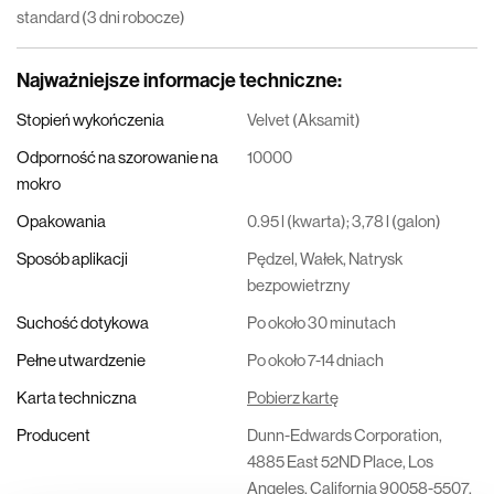
standard (3 dni robocze)
Najważniejsze informacje techniczne
:
Stopień wykończenia
Velvet (Aksamit)
Odporność na szorowanie na
10000
mokro
Opakowania
0.95 l (kwarta); 3,78 l (galon)
Sposób aplikacji
Pędzel, Wałek, Natrysk
bezpowietrzny
Suchość dotykowa
Po około 30 minutach
Pełne utwardzenie
Po około 7-14 dniach
Karta techniczna
Pobierz kartę
Producent
Dunn-Edwards Corporation,
4885 East 52ND Place, Los
Angeles, California 90058-5507,