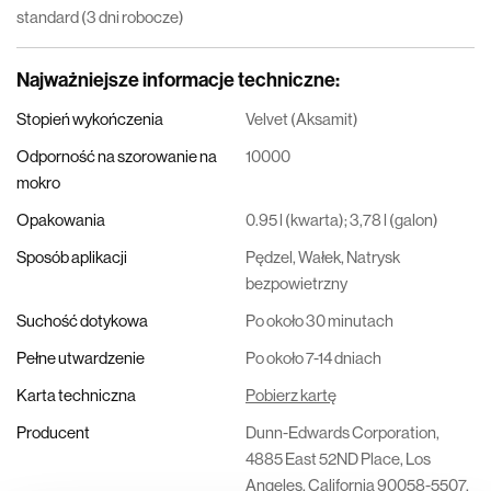
standard (3 dni robocze)
Najważniejsze informacje techniczne
:
Stopień wykończenia
Velvet (Aksamit)
Odporność na szorowanie na
10000
mokro
Opakowania
0.95 l (kwarta); 3,78 l (galon)
Sposób aplikacji
Pędzel, Wałek, Natrysk
bezpowietrzny
Suchość dotykowa
Po około 30 minutach
Pełne utwardzenie
Po około 7-14 dniach
Karta techniczna
Pobierz kartę
Producent
Dunn-Edwards Corporation,
4885 East 52ND Place, Los
Angeles, California 90058-5507,