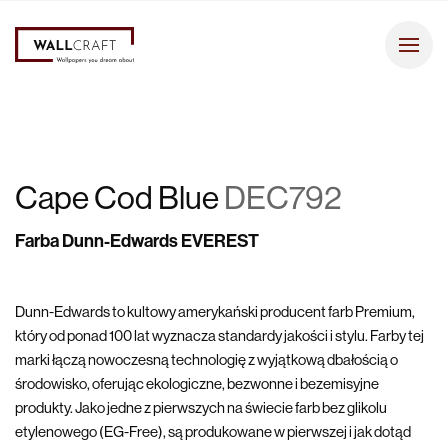
Cape Cod Blue
DEC792
Farba Dunn-Edwards EVEREST
Dunn-Edwards to kultowy amerykański producent farb Premium,
który od ponad 100 lat wyznacza standardy jakości i stylu. Farby tej
marki łączą nowoczesną technologię z wyjątkową dbałością o
środowisko, oferując ekologiczne, bezwonne i bezemisyjne
produkty. Jako jedne z pierwszych na świecie farb bez glikolu
etylenowego (EG-Free), są produkowane w pierwszej i jak dotąd