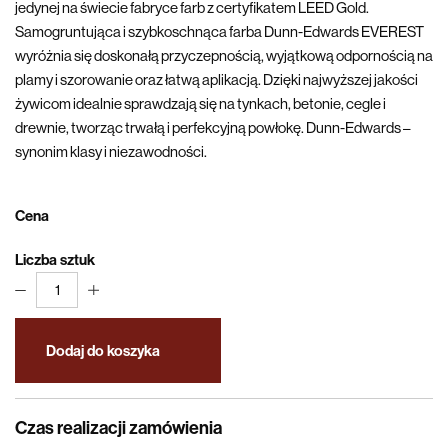
jedynej na świecie fabryce farb z certyfikatem LEED Gold.
Samogruntująca i szybkoschnąca farba Dunn-Edwards EVEREST
wyróżnia się doskonałą przyczepnością, wyjątkową odpornością na
plamy i szorowanie oraz łatwą aplikacją. Dzięki najwyższej jakości
żywicom idealnie sprawdzają się na tynkach, betonie, cegle i
drewnie, tworząc trwałą i perfekcyjną powłokę. Dunn-Edwards –
synonim klasy i niezawodności.
Cena
Liczba sztuk
1
Dodaj do koszyka
Czas realizacji zamówienia