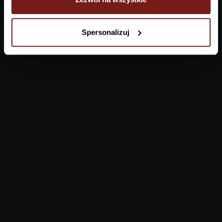
Tapety
Spersonalizuj
Salon
Łazienka
Sypialnia
Jadalnia
Przedpokój
Konfigurator
Produkty
Pomoc
Tapety
FAQ
Farby
Płatności