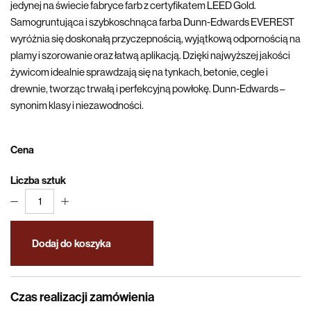
jedynej na świecie fabryce farb z certyfikatem LEED Gold.
Samogruntująca i szybkoschnąca farba Dunn-Edwards EVEREST
wyróżnia się doskonałą przyczepnością, wyjątkową odpornością na
plamy i szorowanie oraz łatwą aplikacją. Dzięki najwyższej jakości
żywicom idealnie sprawdzają się na tynkach, betonie, cegle i
drewnie, tworząc trwałą i perfekcyjną powłokę. Dunn-Edwards –
synonim klasy i niezawodności.
Cena
Liczba sztuk
1
Dodaj do koszyka
Czas realizacji zamówienia