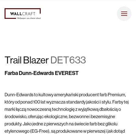
Trail Blazer
DET633
Farba Dunn-Edwards EVEREST
Dunn-Edwards to kultowy amerykański producent farb Premium,
który od ponad 100 lat wyznacza standardy jakości i stylu. Farby tej
marki łączą nowoczesną technologię z wyjątkową dbałością o
środowisko, oferując ekologiczne, bezwonne i bezemisyjne
produkty. Jako jedne z pierwszych na świecie farb bez glikolu
etylenowego (EG-Free), są produkowane w pierwszej i jak dotąd