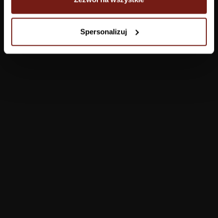
Tapety
Spersonalizuj
Salon
Łazienka
Sypialnia
Jadalnia
Przedpokój
Konfigurator
Produkty
Pomoc
Tapety
FAQ
Farby
Płatności