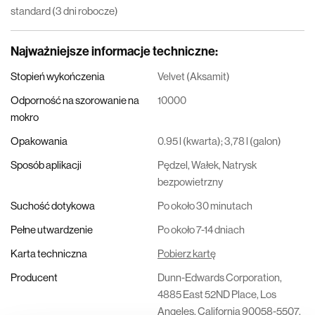
standard (3 dni robocze)
Najważniejsze informacje techniczne
:
Stopień wykończenia
Velvet (Aksamit)
Odporność na szorowanie na
10000
mokro
Opakowania
0.95 l (kwarta); 3,78 l (galon)
Sposób aplikacji
Pędzel, Wałek, Natrysk
bezpowietrzny
Suchość dotykowa
Po około 30 minutach
Pełne utwardzenie
Po około 7-14 dniach
Karta techniczna
Pobierz kartę
Producent
Dunn-Edwards Corporation,
4885 East 52ND Place, Los
Angeles, California 90058-5507,