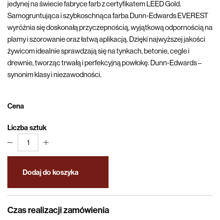
jedynej na świecie fabryce farb z certyfikatem LEED Gold.
Samogruntująca i szybkoschnąca farba Dunn-Edwards EVEREST
wyróżnia się doskonałą przyczepnością, wyjątkową odpornością na
plamy i szorowanie oraz łatwą aplikacją. Dzięki najwyższej jakości
żywicom idealnie sprawdzają się na tynkach, betonie, cegle i
drewnie, tworząc trwałą i perfekcyjną powłokę. Dunn-Edwards –
synonim klasy i niezawodności.
Cena
Liczba sztuk
1
Dodaj do koszyka
Czas realizacji zamówienia