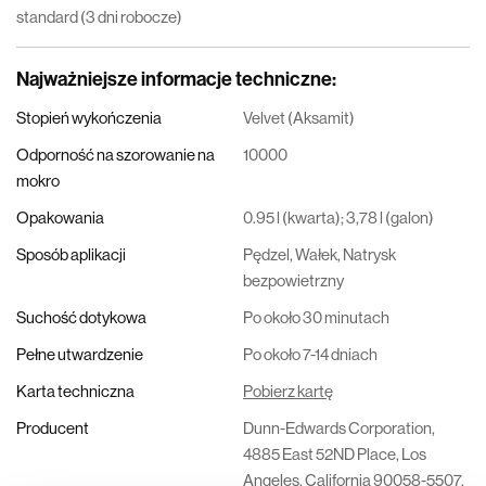
standard (3 dni robocze)
Najważniejsze informacje techniczne
:
Stopień wykończenia
Velvet (Aksamit)
Odporność na szorowanie na
10000
mokro
Opakowania
0.95 l (kwarta); 3,78 l (galon)
Sposób aplikacji
Pędzel, Wałek, Natrysk
bezpowietrzny
Suchość dotykowa
Po około 30 minutach
Pełne utwardzenie
Po około 7-14 dniach
Karta techniczna
Pobierz kartę
Producent
Dunn-Edwards Corporation,
4885 East 52ND Place, Los
Angeles, California 90058-5507,