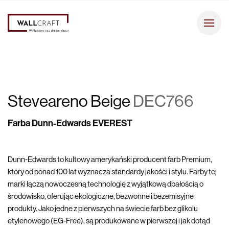
Steveareno Beige
DEC766
Farba Dunn-Edwards EVEREST
Dunn-Edwards to kultowy amerykański producent farb Premium,
który od ponad 100 lat wyznacza standardy jakości i stylu. Farby tej
marki łączą nowoczesną technologię z wyjątkową dbałością o
środowisko, oferując ekologiczne, bezwonne i bezemisyjne
produkty. Jako jedne z pierwszych na świecie farb bez glikolu
etylenowego (EG-Free), są produkowane w pierwszej i jak dotąd