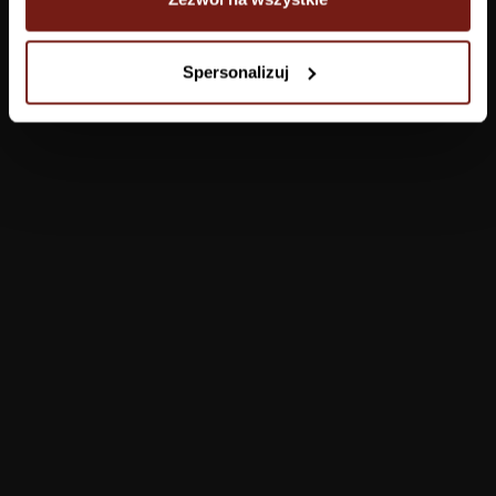
Tapety
Spersonalizuj
Salon
Łazienka
Sypialnia
Jadalnia
Przedpokój
Konfigurator
Produkty
Pomoc
Tapety
FAQ
Farby
Płatności