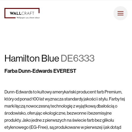
Hamilton Blue
DE6333
Farba Dunn-Edwards EVEREST
Dunn-Edwards to kultowy amerykański producent farb Premium,
który od ponad 100 lat wyznacza standardy jakości i stylu. Farby tej
marki łączą nowoczesną technologię z wyjątkową dbałością o
środowisko, oferując ekologiczne, bezwonne i bezemisyjne
produkty. Jako jedne z pierwszych na świecie farb bez glikolu
etylenowego (EG-Free), są produkowane w pierwszej i jak dotąd