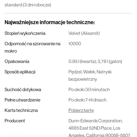
standard (3 dni robocze)
Najważniejsze informacje techniczne
:
Stopień wykończenia
Velvet (Aksamit)
Odporność na szorowanie na
10000
mokro
Opakowania
0.95 l (kwarta); 3,78 l (galon)
Sposób aplikacji
Pędzel, Wałek, Natrysk
bezpowietrzny
Suchość dotykowa
Po około 30 minutach
Pełne utwardzenie
Po około 7-14 dniach
Karta techniczna
Pobierz kartę
Producent
Dunn-Edwards Corporation,
4885 East 52ND Place, Los
Angeles, California 90058-5507,