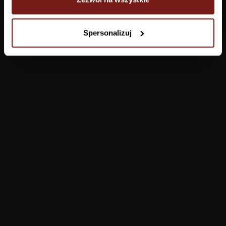
Tapety
Spersonalizuj
Salon
Łazienka
Sypialnia
Jadalnia
Przedpokój
Konfigurator
Produkty
Pomoc
Tapety
FAQ
Farby
Płatności