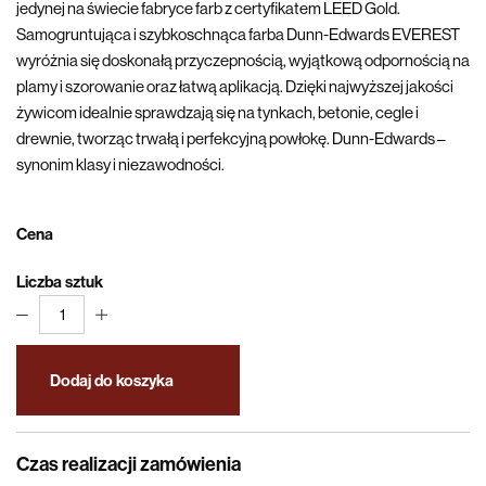
jedynej na świecie fabryce farb z certyfikatem LEED Gold.
Samogruntująca i szybkoschnąca farba Dunn-Edwards EVEREST
wyróżnia się doskonałą przyczepnością, wyjątkową odpornością na
plamy i szorowanie oraz łatwą aplikacją. Dzięki najwyższej jakości
żywicom idealnie sprawdzają się na tynkach, betonie, cegle i
drewnie, tworząc trwałą i perfekcyjną powłokę. Dunn-Edwards –
synonim klasy i niezawodności.
Cena
Liczba sztuk
1
Dodaj do koszyka
Czas realizacji zamówienia