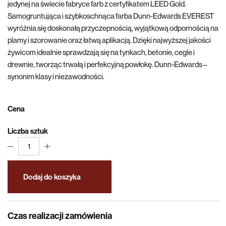
jedynej na świecie fabryce farb z certyfikatem LEED Gold.
Samogruntująca i szybkoschnąca farba Dunn-Edwards EVEREST
wyróżnia się doskonałą przyczepnością, wyjątkową odpornością na
plamy i szorowanie oraz łatwą aplikacją. Dzięki najwyższej jakości
żywicom idealnie sprawdzają się na tynkach, betonie, cegle i
drewnie, tworząc trwałą i perfekcyjną powłokę. Dunn-Edwards –
synonim klasy i niezawodności.
Cena
Liczba sztuk
1
Dodaj do koszyka
Czas realizacji zamówienia