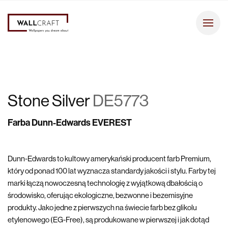
Stone Silver
DE5773
Farba Dunn-Edwards EVEREST
Dunn-Edwards to kultowy amerykański producent farb Premium,
który od ponad 100 lat wyznacza standardy jakości i stylu. Farby tej
marki łączą nowoczesną technologię z wyjątkową dbałością o
środowisko, oferując ekologiczne, bezwonne i bezemisyjne
produkty. Jako jedne z pierwszych na świecie farb bez glikolu
etylenowego (EG-Free), są produkowane w pierwszej i jak dotąd