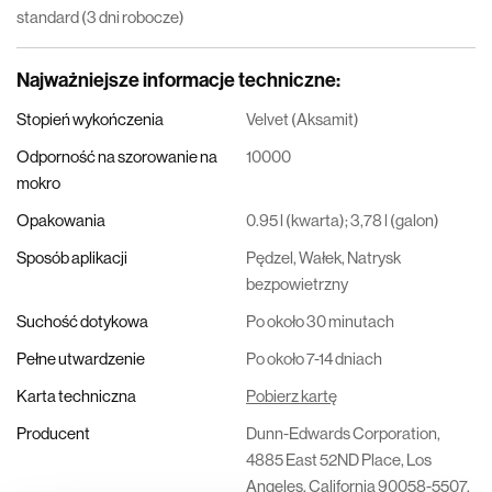
standard (3 dni robocze)
Najważniejsze informacje techniczne
:
Stopień wykończenia
Velvet (Aksamit)
Odporność na szorowanie na
10000
mokro
Opakowania
0.95 l (kwarta); 3,78 l (galon)
Sposób aplikacji
Pędzel, Wałek, Natrysk
bezpowietrzny
Suchość dotykowa
Po około 30 minutach
Pełne utwardzenie
Po około 7-14 dniach
Karta techniczna
Pobierz kartę
Producent
Dunn-Edwards Corporation,
4885 East 52ND Place, Los
Angeles, California 90058-5507,