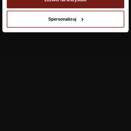
Tapety
Spersonalizuj
Salon
Łazienka
Sypialnia
Jadalnia
Przedpokój
Konfigurator
Produkty
Pomoc
Tapety
FAQ
Farby
Płatności