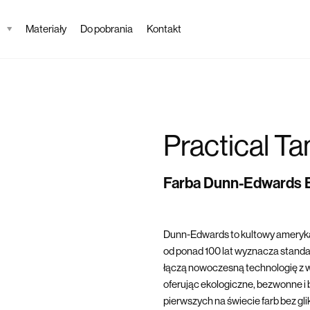
Materiały
Do pobrania
Kontakt
Practical Ta
Farba Dunn-Edwards
Dunn-Edwards to kultowy ameryka
od ponad 100 lat wyznacza standard
łączą nowoczesną technologię z w
oferując ekologiczne, bezwonne i 
pierwszych na świecie farb bez gl