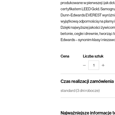
produkowane w pierwszej i jak dotą
certyfikatem LEED Gold. Samogru
Dunn-Edwards EVEREST wyróżnia 
wyjątkową odpornością na plamy i 
Dzięki najwyższej jakości żywicom
betonie, cegle i drewnie, tworząc 
Edwards – synonim klasy i niezaw
Cena
Liczba sztuk
1
Czas realizacji zamówienia
standard (3 dni robocze)
Najważniejsze informacje 