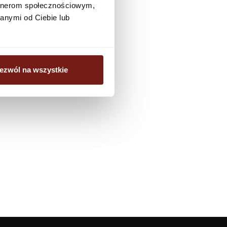
artnerom społecznościowym,
biuro@dunnedwards.pl
anymi od Ciebie lub
ezwól na wszystkie