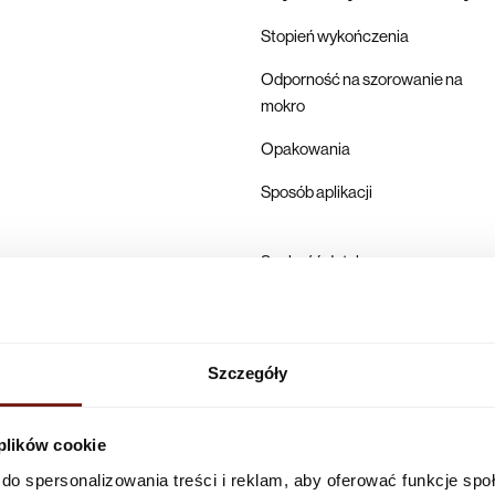
Stopień wykończenia
Odporność na szorowanie na
mokro
Opakowania
Sposób aplikacji
Suchość dotykowa
Pełne utwardzenie
Karta techniczna
Szczegóły
Producent
 plików cookie
do spersonalizowania treści i reklam, aby oferować funkcje sp
Infolinia w Polsce