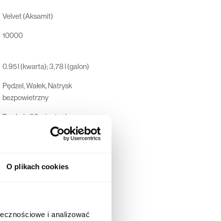
Velvet (Aksamit)
10000
0.95 l (kwarta); 3,78 l (galon)
Pędzel, Wałek, Natrysk
bezpowietrzny
Po około 30 minutach
Po około 7-14 dniach
Pobierz kartę
O plikach cookies
Dunn-Edwards Corporation, 4885
East 52ND Place, Los Angeles,
California 90058-5507, USA
ołecznościowe i analizować
44 600 00 00,