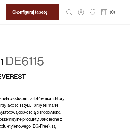
Skonfiguruj tapetę
(
0
)
n
DE6115
 EVEREST
ński producent farb Premium, który
y jakości i stylu. Farby tej marki
yjątkową dbałością o środowisko,
bezemisyjne produkty. Jako jedne z
ikolu etylenowego (EG-Free), są