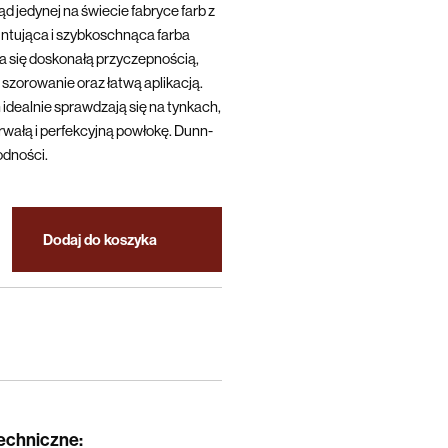
d jedynej na świecie fabryce farb z
ntująca i szybkoschnąca farba
się doskonałą przyczepnością,
szorowanie oraz łatwą aplikacją.
 idealnie sprawdzają się na tynkach,
trwałą i perfekcyjną powłokę. Dunn-
odności.
Dodaj do koszyka
techniczne
: