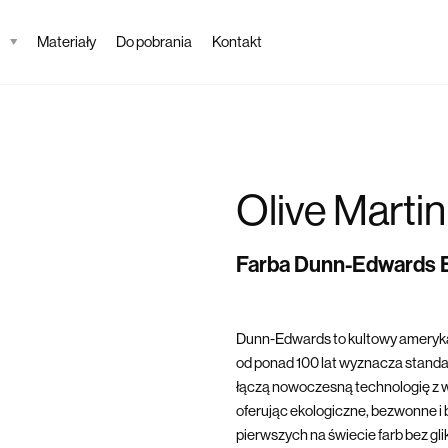
Materiały
Do pobrania
Kontakt
Olive Martin
Farba Dunn-Edwards
Dunn-Edwards to kultowy ameryka
od ponad 100 lat wyznacza standard
łączą nowoczesną technologię z w
oferując ekologiczne, bezwonne i 
pierwszych na świecie farb bez gl