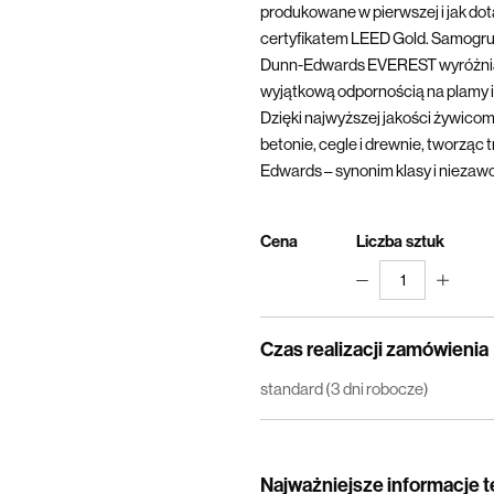
produkowane w pierwszej i jak dotą
certyfikatem LEED Gold. Samogru
Dunn-Edwards EVEREST wyróżnia 
wyjątkową odpornością na plamy i 
Dzięki najwyższej jakości żywicom
betonie, cegle i drewnie, tworząc 
Edwards – synonim klasy i niezaw
Cena
Liczba sztuk
1
Czas realizacji zamówienia
standard (3 dni robocze)
Najważniejsze informacje 