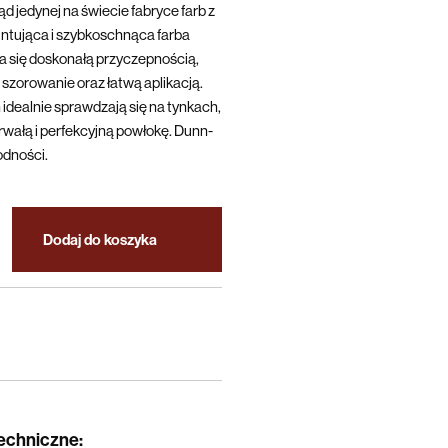
d jedynej na świecie fabryce farb z
ntująca i szybkoschnąca farba
się doskonałą przyczepnością,
szorowanie oraz łatwą aplikacją.
 idealnie sprawdzają się na tynkach,
trwałą i perfekcyjną powłokę. Dunn-
odności.
Dodaj do koszyka
techniczne
: