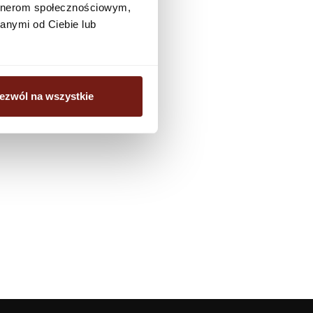
artnerom społecznościowym,
biuro@dunnedwards.pl
anymi od Ciebie lub
ezwól na wszystkie