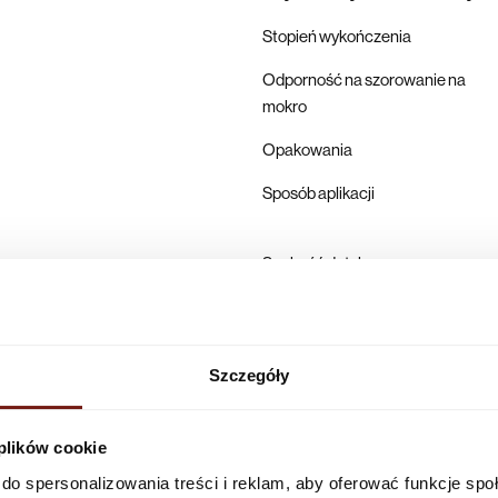
Stopień wykończenia
Odporność na szorowanie na
mokro
Opakowania
Sposób aplikacji
Suchość dotykowa
Pełne utwardzenie
Karta techniczna
Szczegóły
Producent
 plików cookie
do spersonalizowania treści i reklam, aby oferować funkcje sp
Infolinia w Polsce