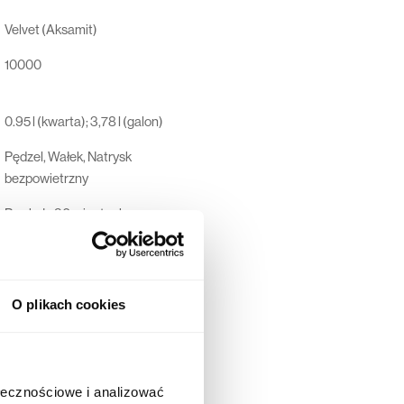
Velvet (Aksamit)
10000
0.95 l (kwarta); 3,78 l (galon)
Pędzel, Wałek, Natrysk
bezpowietrzny
Po około 30 minutach
Po około 7-14 dniach
Pobierz kartę
O plikach cookies
Dunn-Edwards Corporation, 4885
East 52ND Place, Los Angeles,
California 90058-5507, USA
ołecznościowe i analizować
44 600 00 00,