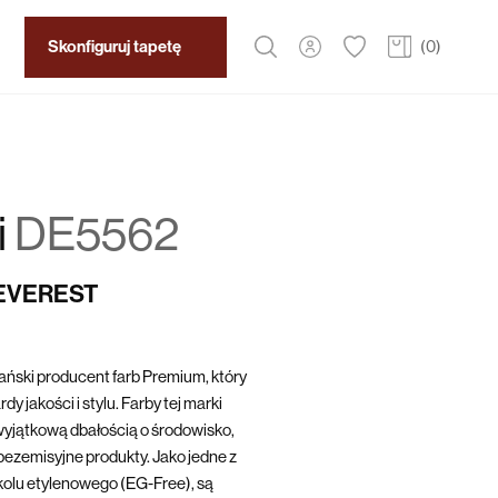
Skonfiguruj tapetę
(
0
)
i
DE5562
 EVEREST
ński producent farb Premium, który
y jakości i stylu. Farby tej marki
yjątkową dbałością o środowisko,
bezemisyjne produkty. Jako jedne z
ikolu etylenowego (EG-Free), są