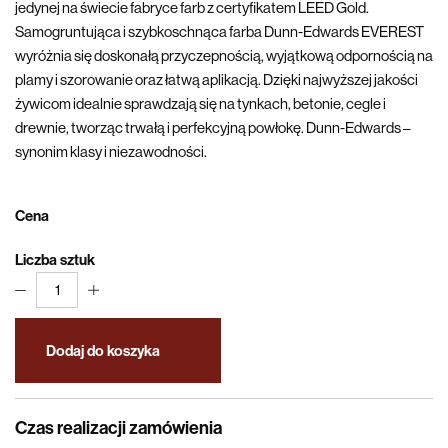
jedynej na świecie fabryce farb z certyfikatem LEED Gold.
Samogruntująca i szybkoschnąca farba Dunn-Edwards EVEREST
wyróżnia się doskonałą przyczepnością, wyjątkową odpornością na
plamy i szorowanie oraz łatwą aplikacją. Dzięki najwyższej jakości
żywicom idealnie sprawdzają się na tynkach, betonie, cegle i
drewnie, tworząc trwałą i perfekcyjną powłokę. Dunn-Edwards –
synonim klasy i niezawodności.
Cena
Liczba sztuk
1
Dodaj do koszyka
Czas realizacji zamówienia