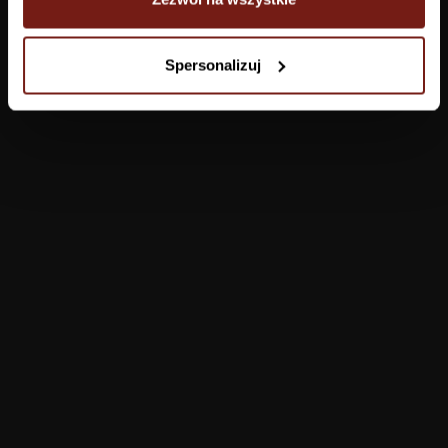
Tapety
Spersonalizuj
Salon
Łazienka
Sypialnia
Jadalnia
Przedpokój
Konfigurator
Produkty
Pomoc
Tapety
FAQ
Farby
Płatności