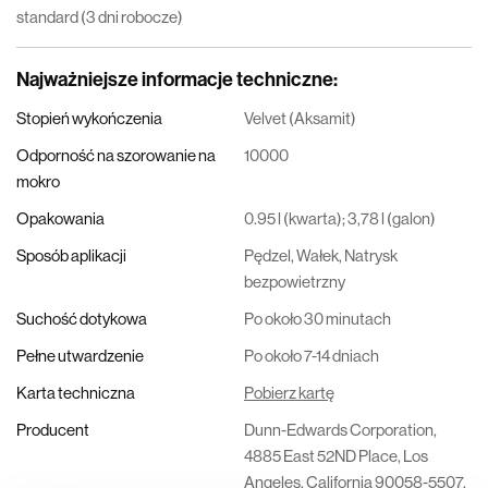
standard (3 dni robocze)
Najważniejsze informacje techniczne
:
Stopień wykończenia
Velvet (Aksamit)
Odporność na szorowanie na
10000
mokro
Opakowania
0.95 l (kwarta); 3,78 l (galon)
Sposób aplikacji
Pędzel, Wałek, Natrysk
bezpowietrzny
Suchość dotykowa
Po około 30 minutach
Pełne utwardzenie
Po około 7-14 dniach
Karta techniczna
Pobierz kartę
Producent
Dunn-Edwards Corporation,
4885 East 52ND Place, Los
Angeles, California 90058-5507,