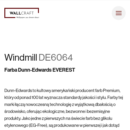
Windmill
DE6064
Farba Dunn-Edwards EVEREST
Dunn-Edwards to kultowy amerykański producent farb Premium,
który od ponad 100 lat wyznacza standardy jakości i stylu. Farby tej
marki łączą nowoczesną technologię z wyjątkową dbałością o
środowisko, oferując ekologiczne, bezwonne i bezemisyjne
produkty. Jako jedne z pierwszych na świecie farb bez glikolu
etylenowego (EG-Free), są produkowane w pierwszej i jak dotąd