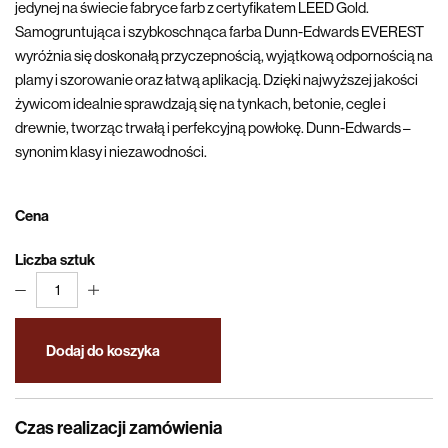
jedynej na świecie fabryce farb z certyfikatem LEED Gold.
Samogruntująca i szybkoschnąca farba Dunn-Edwards EVEREST
wyróżnia się doskonałą przyczepnością, wyjątkową odpornością na
plamy i szorowanie oraz łatwą aplikacją. Dzięki najwyższej jakości
żywicom idealnie sprawdzają się na tynkach, betonie, cegle i
drewnie, tworząc trwałą i perfekcyjną powłokę. Dunn-Edwards –
synonim klasy i niezawodności.
Cena
Liczba sztuk
1
Dodaj do koszyka
Czas realizacji zamówienia