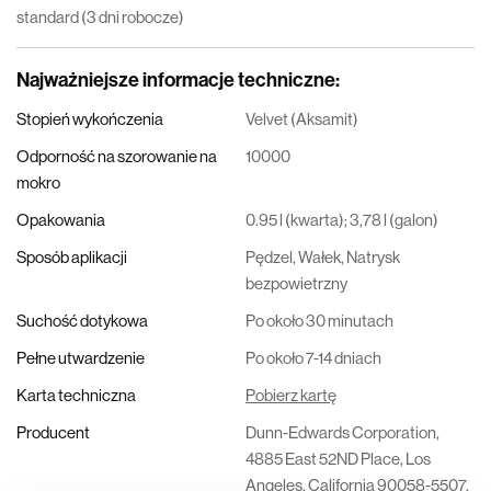
standard (3 dni robocze)
Najważniejsze informacje techniczne
:
Stopień wykończenia
Velvet (Aksamit)
Odporność na szorowanie na
10000
mokro
Opakowania
0.95 l (kwarta); 3,78 l (galon)
Sposób aplikacji
Pędzel, Wałek, Natrysk
bezpowietrzny
Suchość dotykowa
Po około 30 minutach
Pełne utwardzenie
Po około 7-14 dniach
Karta techniczna
Pobierz kartę
Producent
Dunn-Edwards Corporation,
4885 East 52ND Place, Los
Angeles, California 90058-5507,