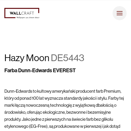
Hazy Moon
DE5443
Farba Dunn-Edwards EVEREST
Dunn-Edwards to kultowy amerykański producent farb Premium,
który od ponad 100 lat wyznacza standardy jakości i stylu. Farby tej
marki łączą nowoczesną technologię z wyjątkową dbałością o
środowisko, oferując ekologiczne, bezwonne i bezemisyjne
produkty. Jako jedne z pierwszych na świecie farb bez glikolu
etylenowego (EG-Free), są produkowane w pierwszej i jak dotąd