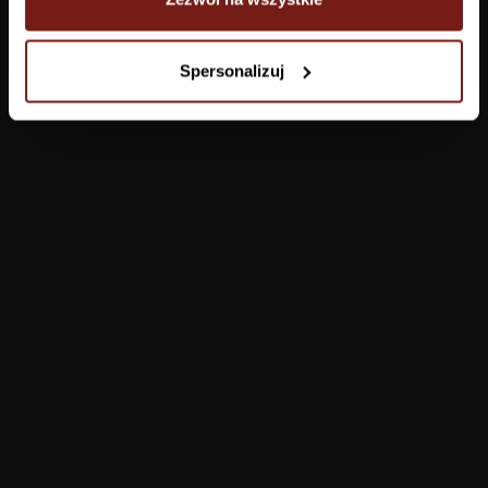
Tapety
Spersonalizuj
Salon
Łazienka
Sypialnia
Jadalnia
Przedpokój
Konfigurator
Produkty
Pomoc
Tapety
FAQ
Farby
Płatności