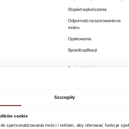
Stopień wykończenia
Odporność na szorowanie na
mokro
Opakowania
Sposób aplikacji
Suchość dotykowa
Pełne utwardzenie
Karta techniczna
Szczegóły
Producent
 plików cookie
do spersonalizowania treści i reklam, aby oferować funkcje sp
Infolinia w Polsce