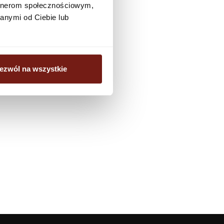
artnerom społecznościowym,
biuro@dunnedwards.pl
anymi od Ciebie lub
ezwól na wszystkie