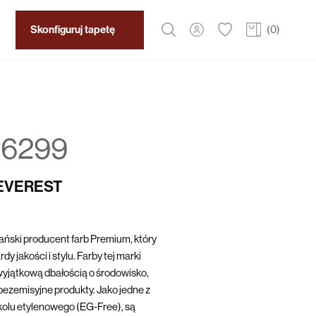
Skonfiguruj tapetę
(
0
)
6299
 EVEREST
ński producent farb Premium, który
y jakości i stylu. Farby tej marki
yjątkową dbałością o środowisko,
bezemisyjne produkty. Jako jedne z
ikolu etylenowego (EG-Free), są