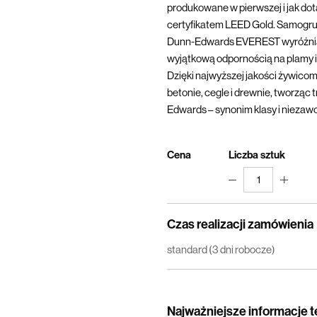
produkowane w pierwszej i jak dotą
certyfikatem LEED Gold. Samogru
Dunn-Edwards EVEREST wyróżnia 
wyjątkową odpornością na plamy i 
Dzięki najwyższej jakości żywicom
betonie, cegle i drewnie, tworząc 
Edwards – synonim klasy i niezaw
Cena
Liczba sztuk
1
Czas realizacji zamówienia
standard (3 dni robocze)
Najważniejsze informacje 