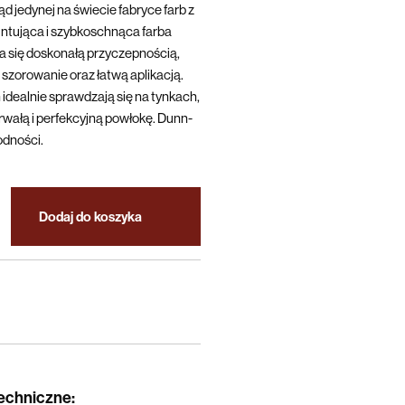
d jedynej na świecie fabryce farb z
ntująca i szybkoschnąca farba
się doskonałą przyczepnością,
szorowanie oraz łatwą aplikacją.
 idealnie sprawdzają się na tynkach,
trwałą i perfekcyjną powłokę. Dunn-
odności.
Dodaj do koszyka
techniczne
: