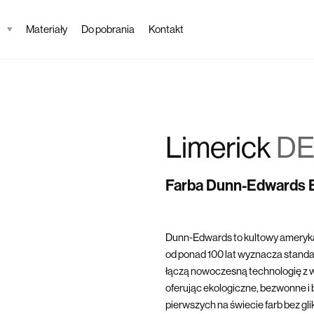
Materiały
Do pobrania
Kontakt
Limerick
DE
Farba Dunn-Edwards
Dunn-Edwards to kultowy ameryka
od ponad 100 lat wyznacza standard
łączą nowoczesną technologię z w
oferując ekologiczne, bezwonne i 
pierwszych na świecie farb bez gl