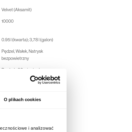
Velvet (Aksamit)
10000
0.95 l (kwarta); 3,78 l (galon)
Pędzel, Wałek, Natrysk
bezpowietrzny
Po około 30 minutach
Po około 7-14 dniach
Pobierz kartę
O plikach cookies
Dunn-Edwards Corporation, 4885
East 52ND Place, Los Angeles,
California 90058-5507, USA
ołecznościowe i analizować
44 600 00 00,