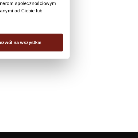
artnerom społecznościowym,
biuro@dunnedwards.pl
anymi od Ciebie lub
ezwól na wszystkie