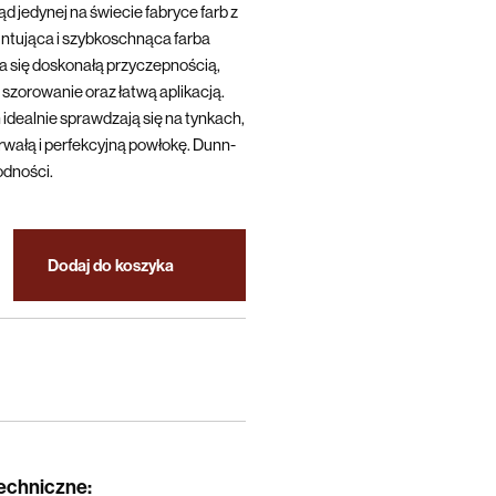
d jedynej na świecie fabryce farb z
ntująca i szybkoschnąca farba
się doskonałą przyczepnością,
szorowanie oraz łatwą aplikacją.
 idealnie sprawdzają się na tynkach,
trwałą i perfekcyjną powłokę. Dunn-
odności.
Dodaj do koszyka
techniczne
: