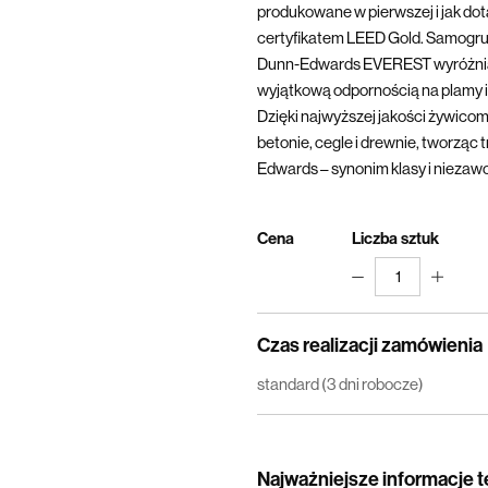
produkowane w pierwszej i jak dotą
certyfikatem LEED Gold. Samogru
Dunn-Edwards EVEREST wyróżnia 
wyjątkową odpornością na plamy i 
Dzięki najwyższej jakości żywicom
betonie, cegle i drewnie, tworząc 
Edwards – synonim klasy i niezaw
Cena
Liczba sztuk
1
Czas realizacji zamówienia
standard (3 dni robocze)
Najważniejsze informacje 