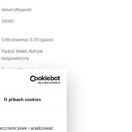
Velvet (Aksamit)
10000
0.95 l (kwarta); 3,78 l (galon)
Pędzel, Wałek, Natrysk
bezpowietrzny
Po około 30 minutach
Po około 7-14 dniach
Pobierz kartę
O plikach cookies
Dunn-Edwards Corporation, 4885
East 52ND Place, Los Angeles,
California 90058-5507, USA
ołecznościowe i analizować
44 600 00 00,