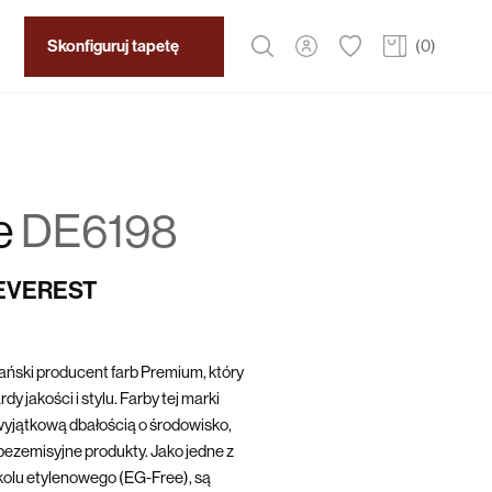
Skonfiguruj tapetę
(
0
)
e
DE6198
 EVEREST
ński producent farb Premium, który
y jakości i stylu. Farby tej marki
yjątkową dbałością o środowisko,
bezemisyjne produkty. Jako jedne z
ikolu etylenowego (EG-Free), są