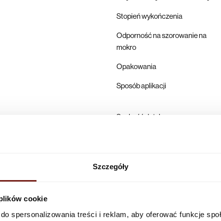
Stopień wykończenia
Odporność na szorowanie na
mokro
Opakowania
Sposób aplikacji
Suchość dotykowa
Pełne utwardzenie
Karta techniczna
Szczegóły
Producent
 plików cookie
do spersonalizowania treści i reklam, aby oferować funkcje sp
Infolinia w Polsce