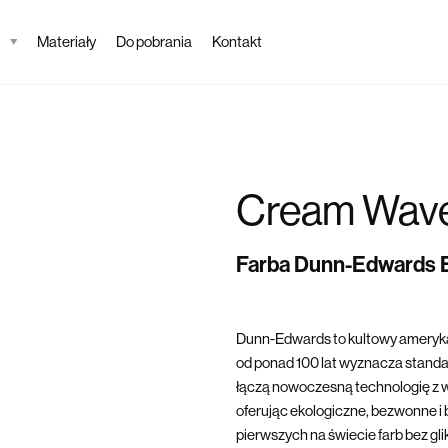
Materiały
Do pobrania
Kontakt
Cream Wav
Farba Dunn-Edwards
Dunn-Edwards to kultowy ameryka
od ponad 100 lat wyznacza standard
łączą nowoczesną technologię z w
oferując ekologiczne, bezwonne i 
pierwszych na świecie farb bez gl