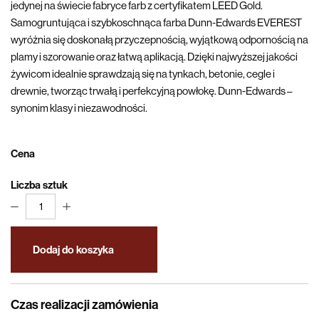
jedynej na świecie fabryce farb z certyfikatem LEED Gold.
Samogruntująca i szybkoschnąca farba Dunn-Edwards EVEREST
wyróżnia się doskonałą przyczepnością, wyjątkową odpornością na
plamy i szorowanie oraz łatwą aplikacją. Dzięki najwyższej jakości
żywicom idealnie sprawdzają się na tynkach, betonie, cegle i
drewnie, tworząc trwałą i perfekcyjną powłokę. Dunn-Edwards –
synonim klasy i niezawodności.
Cena
Liczba sztuk
1
Dodaj do koszyka
Czas realizacji zamówienia