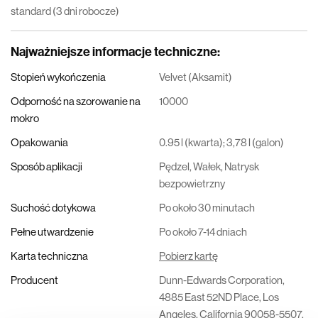
standard (3 dni robocze)
Najważniejsze informacje techniczne
:
Stopień wykończenia
Velvet (Aksamit)
Odporność na szorowanie na
10000
mokro
Opakowania
0.95 l (kwarta); 3,78 l (galon)
Sposób aplikacji
Pędzel, Wałek, Natrysk
bezpowietrzny
Suchość dotykowa
Po około 30 minutach
Pełne utwardzenie
Po około 7-14 dniach
Karta techniczna
Pobierz kartę
Producent
Dunn-Edwards Corporation,
4885 East 52ND Place, Los
Angeles, California 90058-5507,