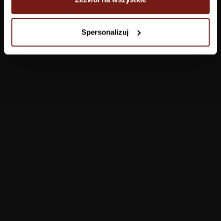
Tapety
Spersonalizuj
Salon
Łazienka
Sypialnia
Jadalnia
Przedpokój
Konfigurator
Produkty
Pomoc
Tapety
FAQ
Farby
Płatności