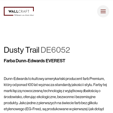
Dusty Trail
DE6052
Farba Dunn-Edwards EVEREST
Dunn-Edwards to kultowy amerykański producent farb Premium,
który od ponad 100 lat wyznacza standardy jakości i stylu. Farby tej
marki łączą nowoczesną technologię z wyjątkową dbałością o
środowisko, oferując ekologiczne, bezwonne i bezemisyjne
produkty. Jako jedne z pierwszych na świecie farb bez glikolu
etylenowego (EG-Free), są produkowane w pierwszej i jak dotąd