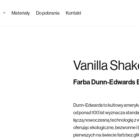
Materiały
Do pobrania
Kontakt
Vanilla Shak
Farba Dunn-Edwards
Dunn-Edwards to kultowy ameryka
od ponad 100 lat wyznacza standard
łączą nowoczesną technologię z w
oferując ekologiczne, bezwonne i 
pierwszych na świecie farb bez gl