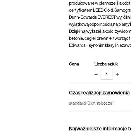
produkowane w pierwszej i jak dotą
certyfikatem LEED Gold. Samogru
Dunn-Edwards EVEREST wyróżnia 
wyjątkową odpornością na plamy i 
Dzięki najwyższej jakości żywicom
betonie, cegle i drewnie, tworząc 
Edwards – synonim klasy i niezaw
Cena
Liczba sztuk
1
Czas realizacji zamówienia
standard (3 dni robocze)
Najważniejsze informacje 