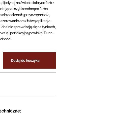
d jedynej na świecie fabryce farb z
ntująca i szybkoschnąca farba
się doskonałą przyczepnością,
szorowanie oraz łatwą aplikacją.
 idealnie sprawdzają się na tynkach,
trwałą i perfekcyjną powłokę. Dunn-
odności.
Dodaj do koszyka
techniczne
: