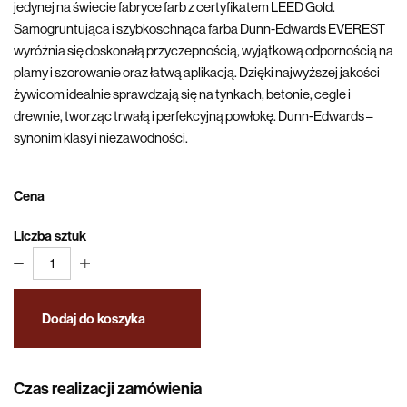
jedynej na świecie fabryce farb z certyfikatem LEED Gold.
Samogruntująca i szybkoschnąca farba Dunn-Edwards EVEREST
wyróżnia się doskonałą przyczepnością, wyjątkową odpornością na
plamy i szorowanie oraz łatwą aplikacją. Dzięki najwyższej jakości
żywicom idealnie sprawdzają się na tynkach, betonie, cegle i
drewnie, tworząc trwałą i perfekcyjną powłokę. Dunn-Edwards –
synonim klasy i niezawodności.
Cena
Liczba sztuk
1
Dodaj do koszyka
Czas realizacji zamówienia