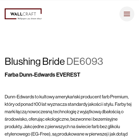
Blushing Bride
DE6093
Farba Dunn-Edwards EVEREST
Dunn-Edwards to kultowy amerykański producent farb Premium,
który od ponad 100 lat wyznacza standardy jakości i stylu. Farby tej
marki łączą nowoczesną technologię z wyjątkową dbałością o
środowisko, oferując ekologiczne, bezwonne i bezemisyjne
produkty. Jako jedne z pierwszych na świecie farb bez glikolu
etylenowego (EG-Free), są produkowane w pierwszej i jak dotąd