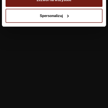
Tapety
Spersonalizuj
Salon
Łazienka
Sypialnia
Jadalnia
Przedpokój
Konfigurator
Produkty
Pomoc
Tapety
FAQ
Farby
Płatności