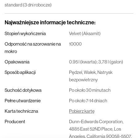
standard (3 dni robocze)
Najważniejsze informacje techniczne
:
Stopień wykończenia
Velvet (Aksamit)
Odporność na szorowanie na
10000
mokro
Opakowania
0.95 l (kwarta); 3,78 l (galon)
Sposób aplikacji
Pędzel, Wałek, Natrysk
bezpowietrzny
Suchość dotykowa
Po około 30 minutach
Pełne utwardzenie
Po około 7-14 dniach
Karta techniczna
Pobierz kartę
Producent
Dunn-Edwards Corporation,
4885 East 52ND Place, Los
Angeles, California 90058-5507,