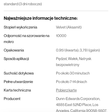
standard (3 dni robocze)
Najważniejsze informacje techniczne
:
Stopień wykończenia
Velvet (Aksamit)
Odporność na szorowanie na
10000
mokro
Opakowania
0.95 l (kwarta); 3,78 l (galon)
Sposób aplikacji
Pędzel, Wałek, Natrysk
bezpowietrzny
Suchość dotykowa
Po około 30 minutach
Pełne utwardzenie
Po około 7-14 dniach
Karta techniczna
Pobierz kartę
Producent
Dunn-Edwards Corporation,
4885 East 52ND Place, Los
Angeles, California 90058-5507,