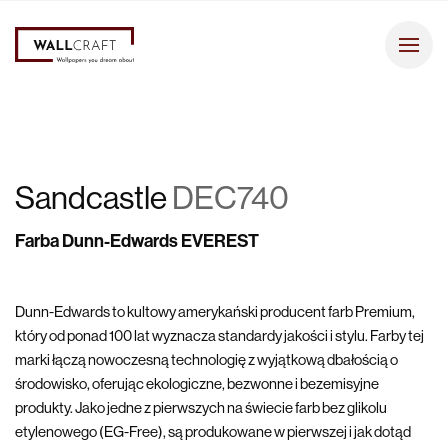
Sandcastle
DEC740
Farba Dunn-Edwards EVEREST
Dunn-Edwards to kultowy amerykański producent farb Premium,
który od ponad 100 lat wyznacza standardy jakości i stylu. Farby tej
marki łączą nowoczesną technologię z wyjątkową dbałością o
środowisko, oferując ekologiczne, bezwonne i bezemisyjne
produkty. Jako jedne z pierwszych na świecie farb bez glikolu
etylenowego (EG-Free), są produkowane w pierwszej i jak dotąd