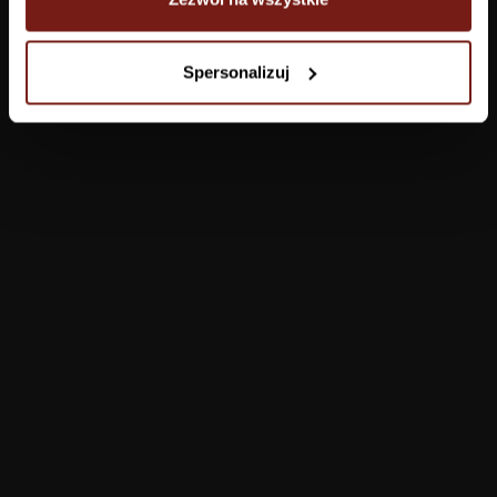
Tapety
Spersonalizuj
Salon
Łazienka
Sypialnia
Jadalnia
Przedpokój
Konfigurator
Produkty
Pomoc
Tapety
FAQ
Farby
Płatności