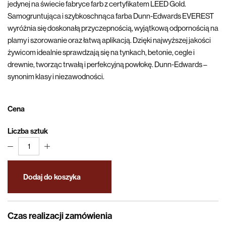
jedynej na świecie fabryce farb z certyfikatem LEED Gold.
Samogruntująca i szybkoschnąca farba Dunn-Edwards EVEREST
wyróżnia się doskonałą przyczepnością, wyjątkową odpornością na
plamy i szorowanie oraz łatwą aplikacją. Dzięki najwyższej jakości
żywicom idealnie sprawdzają się na tynkach, betonie, cegle i
drewnie, tworząc trwałą i perfekcyjną powłokę. Dunn-Edwards –
synonim klasy i niezawodności.
Cena
Liczba sztuk
1
Dodaj do koszyka
Czas realizacji zamówienia