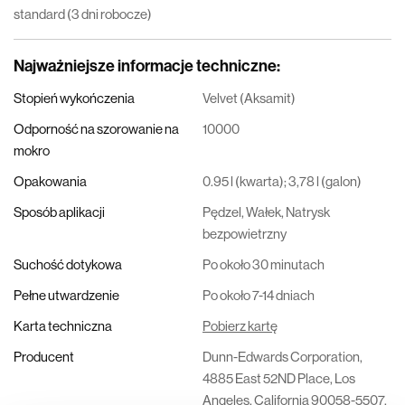
standard (3 dni robocze)
Najważniejsze informacje techniczne
:
Stopień wykończenia
Velvet (Aksamit)
Odporność na szorowanie na
10000
mokro
Opakowania
0.95 l (kwarta); 3,78 l (galon)
Sposób aplikacji
Pędzel, Wałek, Natrysk
bezpowietrzny
Suchość dotykowa
Po około 30 minutach
Pełne utwardzenie
Po około 7-14 dniach
Karta techniczna
Pobierz kartę
Producent
Dunn-Edwards Corporation,
4885 East 52ND Place, Los
Angeles, California 90058-5507,