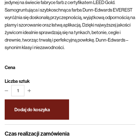
jedynej na świecie fabryce farb z certyfikatem LEED Gold.
Samogruntująca i szybkoschnąca farba Dunn-Edwards EVEREST
wyróżnia się doskonałą przyczepnością, wyjątkową odpornością na
plamy i szorowanie oraz łatwą aplikacją. Dzięki najwyższej jakości
żywicom idealnie sprawdzają się na tynkach, betonie, cegle i
drewnie, tworząc trwałą i perfekcyjną powłokę. Dunn-Edwards –
synonim klasy i niezawodności.
Cena
Liczba sztuk
1
Dodaj do koszyka
Czas realizacji zamówienia