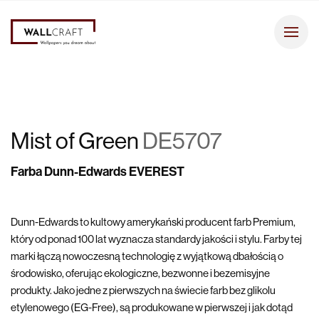
Mist of Green
DE5707
Farba Dunn-Edwards EVEREST
Dunn-Edwards to kultowy amerykański producent farb Premium,
który od ponad 100 lat wyznacza standardy jakości i stylu. Farby tej
marki łączą nowoczesną technologię z wyjątkową dbałością o
środowisko, oferując ekologiczne, bezwonne i bezemisyjne
produkty. Jako jedne z pierwszych na świecie farb bez glikolu
etylenowego (EG-Free), są produkowane w pierwszej i jak dotąd