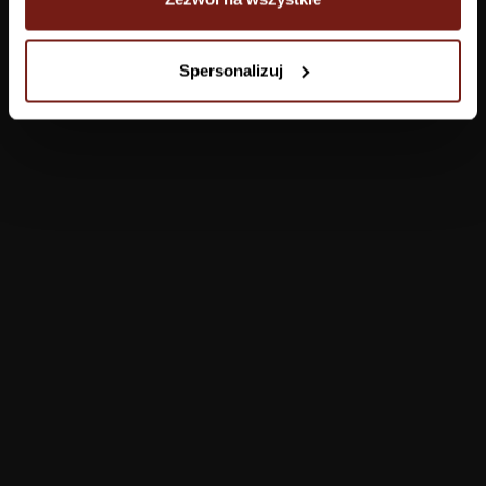
Tapety
Spersonalizuj
Salon
Łazienka
Sypialnia
Jadalnia
Przedpokój
Konfigurator
Produkty
Pomoc
Tapety
FAQ
Farby
Płatności