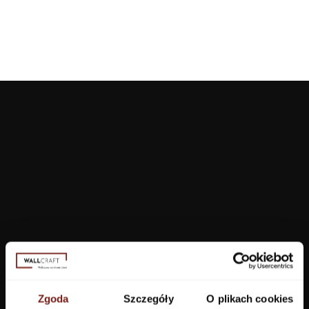
Tapety
Salon
Łazienka
Sypialnia
Jadalnia
Zgoda
Szczegóły
O plikach cookies