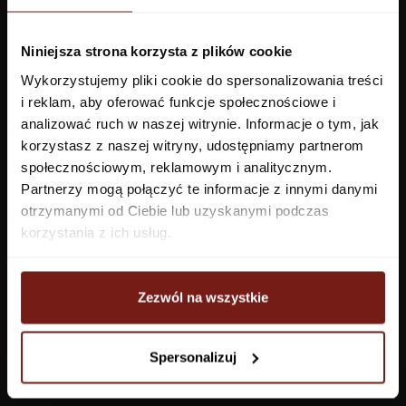
Przedpokój
Niniejsza strona korzysta z plików cookie
Konfigurator
Wykorzystujemy pliki cookie do spersonalizowania treści
i reklam, aby oferować funkcje społecznościowe i
analizować ruch w naszej witrynie. Informacje o tym, jak
Produkty
Pomoc
korzystasz z naszej witryny, udostępniamy partnerom
Tapety
FAQ
społecznościowym, reklamowym i analitycznym.
Partnerzy mogą połączyć te informacje z innymi danymi
Farby
Płatności
otrzymanymi od Ciebie lub uzyskanymi podczas
System WET
Dostawa
korzystania z ich usług.
System z żywicą
Zwroty i reklamacje
Kleje do tapet
Regulamin
Polityka prywatności
Zezwól na wszystkie
Nowe wzory
Próbki
Bestseller
Tekstury
Spersonalizuj
Outlet
Montaż
Wszysktie tapety