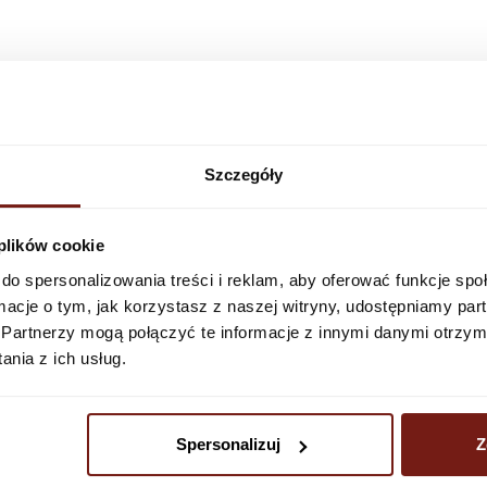
For each wallpaper p
Check the glue 
texture. If you want 
See more
Wallcraft s.c.
choose a different te
ul. Kaszubska 45 7
that can be applied to
E-mail:
biuro@wallc
Installation ins
WET System
A system that allow
exposed areas, suc
Szczegóły
technology, the set 
See more
 plików cookie
do spersonalizowania treści i reklam, aby oferować funkcje sp
ormacje o tym, jak korzystasz z naszej witryny, udostępniamy p
Partnerzy mogą połączyć te informacje z innymi danymi otrzym
nia z ich usług.
Spersonalizuj
Z