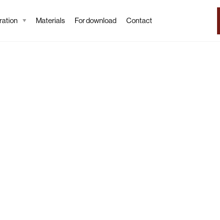
ation
Materials
For download
Contact
Tapeta
Moret
Wallpaper desc
Moretti Wallpaper is
inspired motif of cr
Japanese woodblock 
composition transfor