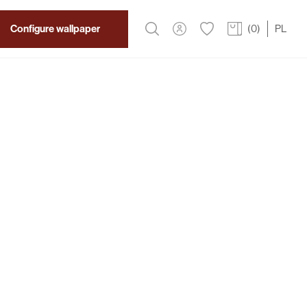
Configure wallpaper
(
0
)
PL
2
319 PLN
/m
ti Wallpaper
ription
 an exceptional wall mural featuring an oriental-
anes and rolling waves, reminiscent of traditional
prints. Its intricate detailing and dramatic
m the wall into a captivating work of art,