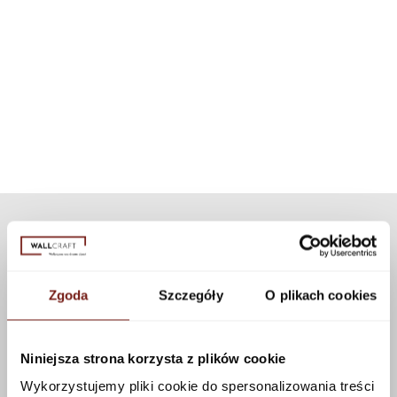
Dla każdego wzoru tapety dobraliśmy odpowiednią - dedykowaną
System, który pozwoli na zastosowanie naszych tapet w tak bardzo
teksturę. Jeśli chcesz spersonalizować wygląd tapety, możesz wybrać
narażonym na kontakt z wodą miejscu, jakim jest kabina
inną niż dedykowaną teksturę z naszej kolekcji. Dostępnych jest wiele
prysznicowa. Dzięki zastosowaniu nowoczesnej technologii
tekstur, które można zastosować do tego wzoru korzystając z
zestaw może być użyty do wszystkich naszych wzorów i tekstur.
konfiguratora.
Zobacz więcej
Zgoda
Szczegóły
O plikach cookies
Niniejsza strona korzysta z plików cookie
Wykorzystujemy pliki cookie do spersonalizowania treści