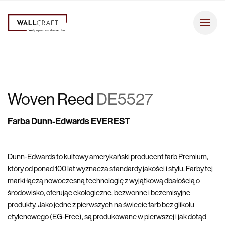
Woven Reed
DE5527
Farba Dunn-Edwards EVEREST
Dunn-Edwards to kultowy amerykański producent farb Premium,
który od ponad 100 lat wyznacza standardy jakości i stylu. Farby tej
marki łączą nowoczesną technologię z wyjątkową dbałością o
środowisko, oferując ekologiczne, bezwonne i bezemisyjne
produkty. Jako jedne z pierwszych na świecie farb bez glikolu
etylenowego (EG-Free), są produkowane w pierwszej i jak dotąd