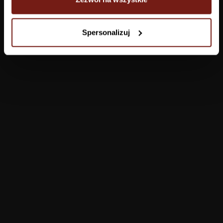
Tapety
Spersonalizuj
Salon
Łazienka
Sypialnia
Jadalnia
Przedpokój
Konfigurator
Produkty
Pomoc
Tapety
FAQ
Farby
Płatności