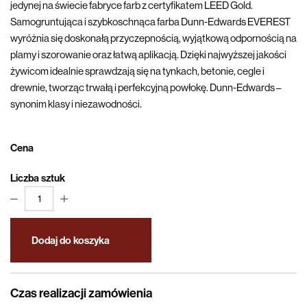
jedynej na świecie fabryce farb z certyfikatem LEED Gold.
Samogruntująca i szybkoschnąca farba Dunn-Edwards EVEREST
wyróżnia się doskonałą przyczepnością, wyjątkową odpornością na
plamy i szorowanie oraz łatwą aplikacją. Dzięki najwyższej jakości
żywicom idealnie sprawdzają się na tynkach, betonie, cegle i
drewnie, tworząc trwałą i perfekcyjną powłokę. Dunn-Edwards –
synonim klasy i niezawodności.
Cena
Liczba sztuk
1
Dodaj do koszyka
Czas realizacji zamówienia