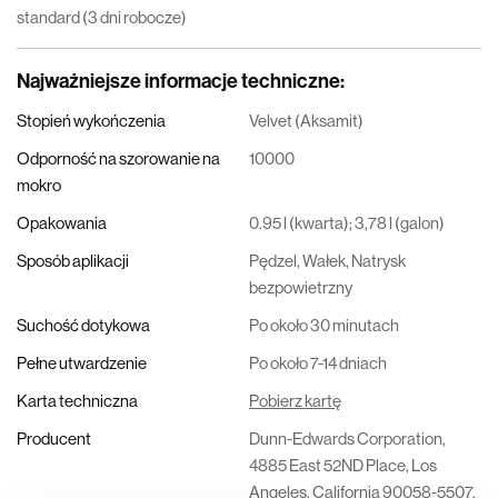
standard (3 dni robocze)
Najważniejsze informacje techniczne
:
Stopień wykończenia
Velvet (Aksamit)
Odporność na szorowanie na
10000
mokro
Opakowania
0.95 l (kwarta); 3,78 l (galon)
Sposób aplikacji
Pędzel, Wałek, Natrysk
bezpowietrzny
Suchość dotykowa
Po około 30 minutach
Pełne utwardzenie
Po około 7-14 dniach
Karta techniczna
Pobierz kartę
Producent
Dunn-Edwards Corporation,
4885 East 52ND Place, Los
Angeles, California 90058-5507,