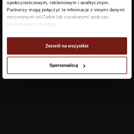
społecznościowym, reklamowym i analitycznym.
Sypialnia
Partnerzy mogą połączyć te informacje z innymi danymi
otrzymanymi od Ciebie lub uzyskanymi podczas
Jadalnia
korzystania z ich usług.
Przedpokój
Zezwól na wszystkie
Konfigurator
Spersonalizuj
Produkty
Pomoc
Tapety
FAQ
Farby
Płatności
System WET
Dostawa
System z żywicą
Zwroty i reklamacje
Kleje do tapet
Regulamin
Polityka prywatności