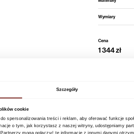
Materiały
Wymiary
Cena
1 344 zł
Czas realizacji
3 dni robocze
Szczegóły
Producent
:
Wallcraft s.c. ul. 
 plików cookie
E-mail:
biuro@wallc
do spersonalizowania treści i reklam, aby oferować funkcje sp
ormacje o tym, jak korzystasz z naszej witryny, udostępniamy p
Partnerzy mogą połączyć te informacje z innymi danymi otrzym