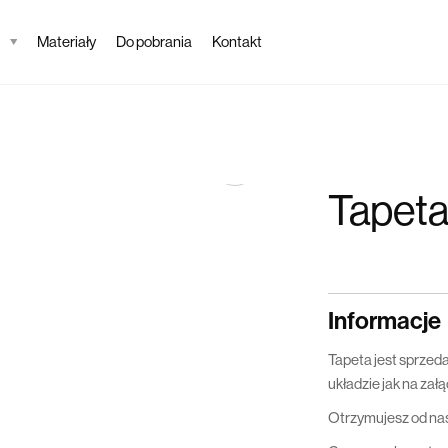
Materiały
Do pobrania
Kontakt
Tapet
Informacje
Tapeta jest sprzed
układzie jak na za
Otrzymujesz od na