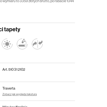
o wymiaru to 3359 złotych brutto, po rabacie 1344
i tapety
Art. 510 31 2102
Traverta
Zobacz jak wygląda tekstura