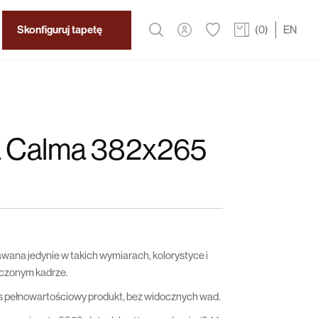
Skonfiguruj tapetę
(
0
)
EN
a Calma 382x265
awana jedynie w takich wymiarach, kolorystyce i
łączonym kadrze.
s pełnowartościowy produkt, bez widocznych wad.