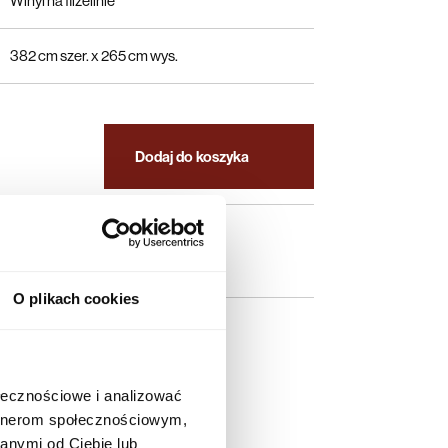
Winyl na flizelinie
382 cm szer. x 265 cm wys.
Dodaj do koszyka
 zamówienia
O plikach cookies
Kaszubska 45 76-200 Słupsk; Polska
raft.com.pl
ołecznościowe i analizować
artnerom społecznościowym,
anymi od Ciebie lub