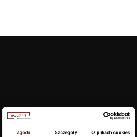
Tapety
Salon
Łazienka
Sypialnia
Jadalnia
Zgoda
Szczegóły
O plikach cookies