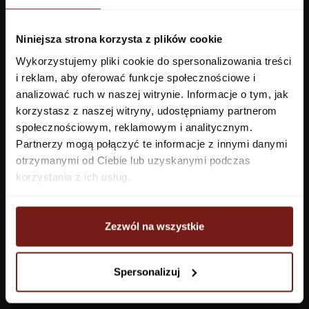
Przedpokój
Niniejsza strona korzysta z plików cookie
Konfigurator
Wykorzystujemy pliki cookie do spersonalizowania treści
i reklam, aby oferować funkcje społecznościowe i
analizować ruch w naszej witrynie. Informacje o tym, jak
Produkty
Pomoc
korzystasz z naszej witryny, udostępniamy partnerom
Tapety
FAQ
społecznościowym, reklamowym i analitycznym.
Partnerzy mogą połączyć te informacje z innymi danymi
Farby
Płatności
otrzymanymi od Ciebie lub uzyskanymi podczas
System WET
Dostawa
korzystania z ich usług.
System z żywicą
Zwroty i reklamacje
Kleje do tapet
Regulamin
Polityka prywatności
Zezwól na wszystkie
Nowe wzory
Próbki
Bestseller
Tekstury
Spersonalizuj
Outlet
Montaż
Wszysktie tapety