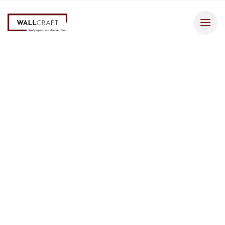
Bestseller
2
Tapeta
319 zł
/m
Blara
Opis tapety
Oryginalny motyw liści na ciemnym, geometrycznym tle idealnie
sprawdzi się we wnętrzach miłośników natury i elegancji. Wybierz
tapetę Blara od Wallcraft.