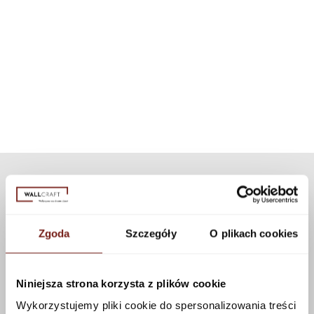
Dla każdego wzoru tapety dobraliśmy odpowiednią - dedykowaną
System, który pozwoli na zastosowanie naszych tapet w tak bardzo
teksturę. Jeśli chcesz spersonalizować wygląd tapety, możesz wybrać
narażonym na kontakt z wodą miejscu, jakim jest kabina
inną niż dedykowaną teksturę z naszej kolekcji. Dostępnych jest wiele
prysznicowa. Dzięki zastosowaniu nowoczesnej technologii
tekstur, które można zastosować do tego wzoru korzystając z
zestaw może być użyty do wszystkich naszych wzorów i tekstur.
konfiguratora.
Zobacz więcej
Zgoda
Szczegóły
O plikach cookies
Niniejsza strona korzysta z plików cookie
Wykorzystujemy pliki cookie do spersonalizowania treści