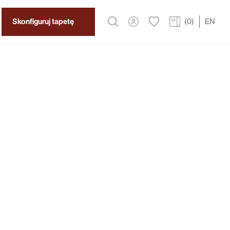
Skonfiguruj tapetę
(
0
)
EN
2
319 zł
/m
i
 od Wallcraft. Egzotyczna dżungla pełna roślin,
wierzyny będzie niebanalną ozdobą wnętrza.
 barw ożywi Twój dom.