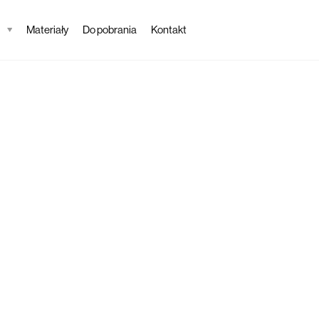
Materiały
Do pobrania
Kontakt
Tapeta
Gerb
Opis tapety
Zobacz tapetę Gerbi
kwiatów i dzikiej z
Sprawdź jak feeria