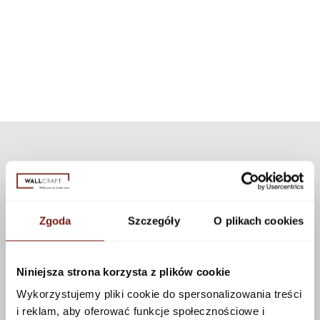
inną niż dedykowaną teksturę z naszej kolekcji. Dostępnych jest wiele
prysznicowa. Dzięki zastosowaniu nowoczesnej technologii
tekstur, które można zastosować do tego wzoru korzystając z
zestaw może być użyty do wszystkich naszych wzorów i tekstur.
konfiguratora.
Zobacz więcej
Zgoda
Szczegóły
O plikach cookies
Niniejsza strona korzysta z plików cookie
Wykorzystujemy pliki cookie do spersonalizowania treści
i reklam, aby oferować funkcje społecznościowe i