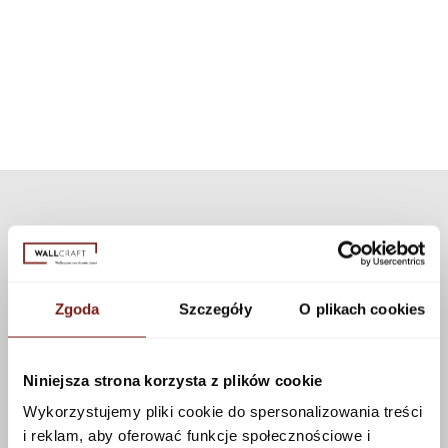
inną niż dedykowaną teksturę z naszej kolekcji. Dostępnych jest wiele
prysznicowa. Dzięki zastosowaniu nowoczesnej technologii
tekstur, które można zastosować do tego wzoru korzystając z
zestaw może być użyty do wszystkich naszych wzorów i tekstur.
konfiguratora.
Zobacz więcej
Zgoda
Szczegóły
O plikach cookies
Niniejsza strona korzysta z plików cookie
Wykorzystujemy pliki cookie do spersonalizowania treści
i reklam, aby oferować funkcje społecznościowe i