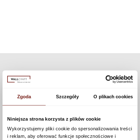
inną niż dedykowaną teksturę z naszej kolekcji. Dostępnych jest wiele
prysznicowa. Dzięki zastosowaniu nowoczesnej technologii
tekstur, które można zastosować do tego wzoru korzystając z
zestaw może być użyty do wszystkich naszych wzorów i tekstur.
konfiguratora.
Zobacz więcej
Zgoda
Szczegóły
O plikach cookies
Niniejsza strona korzysta z plików cookie
Wykorzystujemy pliki cookie do spersonalizowania treści
i reklam, aby oferować funkcje społecznościowe i