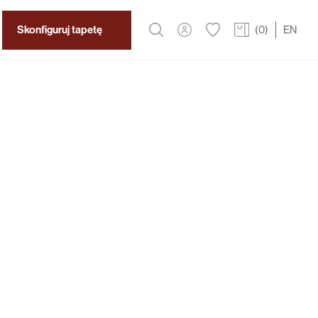
Skonfiguruj tapetę
(
0
)
EN
2
319 zł
/m
s
uje do natury, wzór zielonych liści uspokaja, a
ardzo oryginalny. Zobacz jak będzie pasował do
lni, łazienki czy biura.