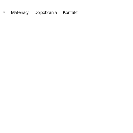
Materiały
Do pobrania
Kontakt
Tapeta
Iberi
Opis tapety
Tapeta Iberis nawiąz
jednocześnie jest b
salonu, kuchni, sypia