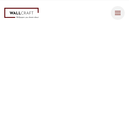
Tapety
2
Tapeta
319 zł
/m
Initio
Opis tapety
Odkryj wzór tapety Initio – abstrakcyjny wzór niczym
modernistyczny obraz w stonowanych barwach. Zapewnij swoim
wnętrzom nowoczesny akcent dzięki Wallcraft.