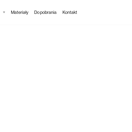
Materiały
Do pobrania
Kontakt
Tapeta
Joya
Opis tapety
Wyjątkowa tapeta J
świata fantazji. Zo
się w każdą aranża