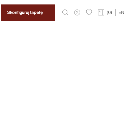
Skonfiguruj tapetę
(
0
)
EN
2
319 zł
/m
oya do pokoju Twojego dziecka przeniesie cię do
bacz jak baśniowy, morski obraz idealnie wpasuje
cję pokoju dziecięcego.