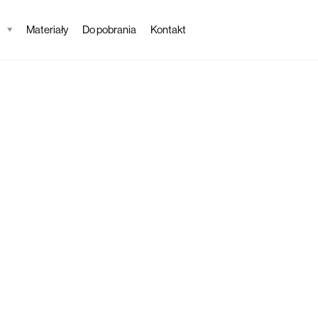
Materiały
Do pobrania
Kontakt
Tapeta
Lapo
Opis tapety
Tapeta Laponica to
otoczeniu natury z
przytulności, ale i e