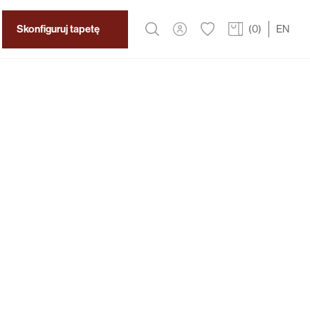
Skonfiguruj tapetę
(
0
)
EN
2
319 zł
/m
nica
 połączenie majestatycznej pary żurawi w
 delikatnym tłem. Nada każdemu wnętrzu
legancji.