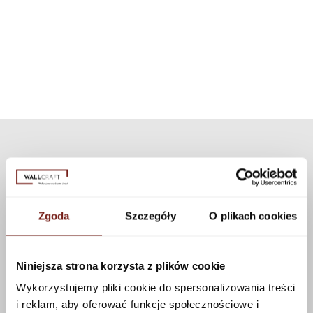
inną niż dedykowaną teksturę z naszej kolekcji. Dostępnych jest wiele
prysznicowa. Dzięki zastosowaniu nowoczesnej technologii
tekstur, które można zastosować do tego wzoru korzystając z
zestaw może być użyty do wszystkich naszych wzorów i tekstur.
konfiguratora.
Zobacz więcej
Zgoda
Szczegóły
O plikach cookies
Niniejsza strona korzysta z plików cookie
Wykorzystujemy pliki cookie do spersonalizowania treści
i reklam, aby oferować funkcje społecznościowe i