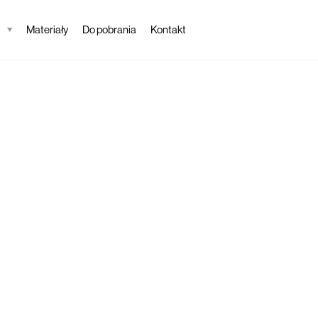
Materiały
Do pobrania
Kontakt
Tapeta
Neva
Opis tapety
Połączenie geomet
strukturą betonu o
stylu. Tapeta Neva