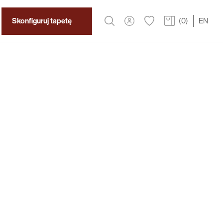
Skonfiguruj tapetę
(
0
)
EN
2
319 zł
/m
rycznych zdobień i ornamentów w szarościach ze
raz tynku, pozwoliło na uzyskanie ponadczasowego
 jest idealna do nowoczesnych wnętrz.