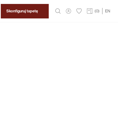
Skonfiguruj tapetę
(
0
)
EN
2
319 zł
/m
ea
tea, aby stworzyć atmosferę spokoju i naturalnego
mu. Delikatne kwiatowe wzory z kontrastowym
ponują się we wnętrzach salonu czy sypialni.