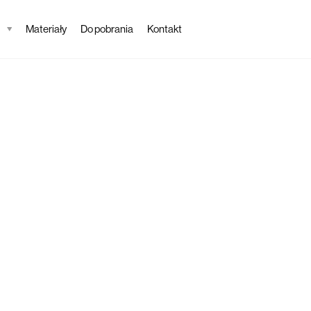
Materiały
Do pobrania
Kontakt
Tapeta
Prot
Opis tapety
Wybierz tapetę Pro
piękna w swoim do
tłem idealnie wkom