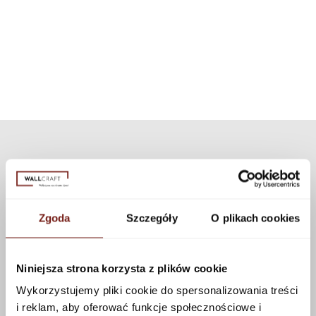
inną niż dedykowaną teksturę z naszej kolekcji. Dostępnych jest wiele
prysznicowa. Dzięki zastosowaniu nowoczesnej technologii
tekstur, które można zastosować do tego wzoru korzystając z
zestaw może być użyty do wszystkich naszych wzorów i tekstur.
konfiguratora.
Zobacz więcej
Zgoda
Szczegóły
O plikach cookies
Niniejsza strona korzysta z plików cookie
Wykorzystujemy pliki cookie do spersonalizowania treści
i reklam, aby oferować funkcje społecznościowe i