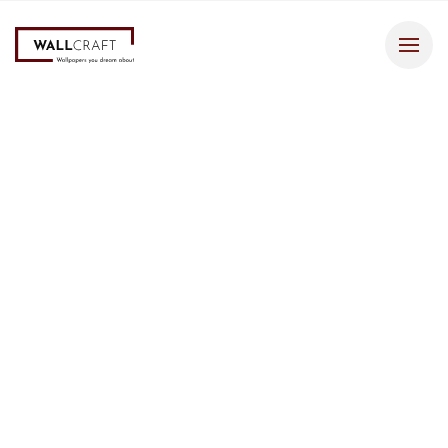
Tapety
2
Tapeta
319 zł
/m
Virgo
Opis tapety
Tapeta Virgo od Wallcraft to połączenie szarego, kamiennego tła w
stonowanych odcieniach szarości z wyjątkową grafiką
przedstawiającą kobieca postać w kapeluszu.