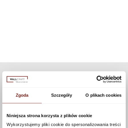
Dla każdego wzoru tapety dobraliśmy odpowiednią - dedykowaną
System, który pozwoli na zastosowanie naszych tapet w tak bardzo
teksturę. Jeśli chcesz spersonalizować wygląd tapety, możesz wybrać
narażonym na kontakt z wodą miejscu, jakim jest kabina
inną niż dedykowaną teksturę z naszej kolekcji. Dostępnych jest wiele
prysznicowa. Dzięki zastosowaniu nowoczesnej technologii
tekstur, które można zastosować do tego wzoru korzystając z
zestaw może być użyty do wszystkich naszych wzorów i tekstur.
konfiguratora.
Zobacz więcej
Zgoda
Szczegóły
O plikach cookies
Niniejsza strona korzysta z plików cookie
Wykorzystujemy pliki cookie do spersonalizowania treści